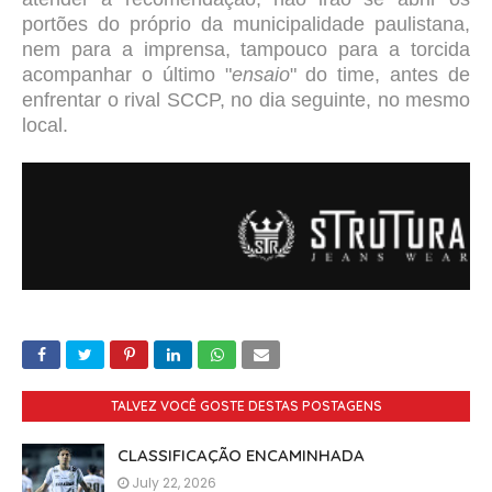
portões do próprio da municipalidade paulistana,
nem para a imprensa, tampouco para a torcida
acompanhar o último "
ensaio
" do time, antes de
enfrentar o rival SCCP, no dia seguinte, no mesmo
local.
TALVEZ VOCÊ GOSTE DESTAS POSTAGENS
CLASSIFICAÇÃO ENCAMINHADA
July 22, 2026