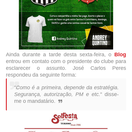
Ainda durante a tarde desta sexta-feira, o
Blog
entrou em contato com o presidente do clube para
esclarecer o assunto. José Carlos Peres
respondeu da seguinte forma:
"
Como é a primeira, depende da estratégia.
Segurança, autorização, PM e etc.
" disse-
me o mandatário.