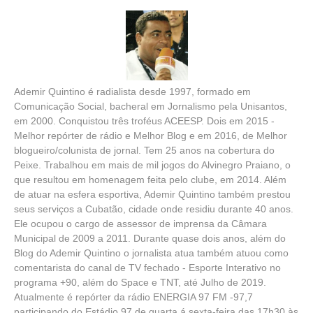
Ademir Quintino é radialista desde 1997, formado em
Comunicação Social, bacheral em Jornalismo pela Unisantos,
em 2000. Conquistou três troféus ACEESP. Dois em 2015 -
Melhor repórter de rádio e Melhor Blog e em 2016, de Melhor
blogueiro/colunista de jornal. Tem 25 anos na cobertura do
Peixe. Trabalhou em mais de mil jogos do Alvinegro Praiano, o
que resultou em homenagem feita pelo clube, em 2014. Além
de atuar na esfera esportiva, Ademir Quintino também prestou
seus serviços a Cubatão, cidade onde residiu durante 40 anos.
Ele ocupou o cargo de assessor de imprensa da Câmara
Municipal de 2009 a 2011. Durante quase dois anos, além do
Blog do Ademir Quintino o jornalista atua também atuou como
comentarista do canal de TV fechado - Esporte Interativo no
programa +90, além do Space e TNT, até Julho de 2019.
Atualmente é repórter da rádio ENERGIA 97 FM -97,7
participando do Estádio 97 de quarta á sexta-feira das 17h30 às