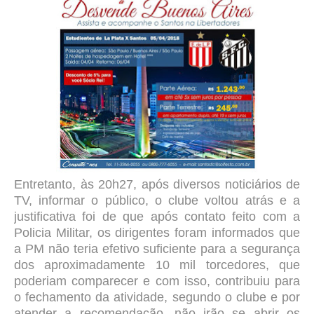
Entretanto, às 20h27, após diversos noticiários de
TV, informar o público, o clube voltou atrás e a
justificativa foi de que após
contato feito com a
Policia Militar, os dirigentes foram informados que
a PM não teria efetivo suficiente para a segurança
dos aproximadamente 10 mil torcedores, que
poderiam comparecer e com isso, contribuiu para
o fechamento da atividade, segundo o clube e por
atender a recomendaç
ão, não irão se abrir os