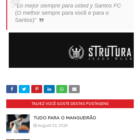
“
Lo mejor siempre para usted y Santos FC
(O melhor sempre para você e para o
Santos)"
TALVEZ VOCÊ GOSTE DESTAS POSTAGENS
TUDO PARA O MANGUEIRÃO
August 02, 2026