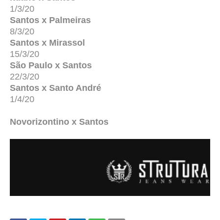
1/3
/20
Santos x Palmeiras
8/3
/20
Santos x Mirassol
15/3
/20
São Paulo x Santos
22/3
/20
Santos x Santo André
1/4
/20
Novorizontino x Santos