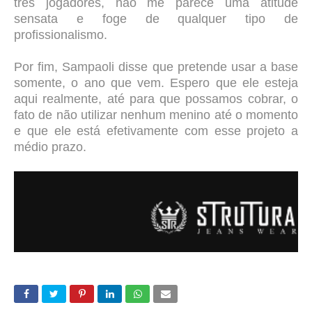
três jogadores, não me parece uma atitude
sensata e foge de qualquer tipo de
profissionalismo.
Por fim, Sampaoli disse que pretende usar a base
somente, o ano que vem. Espero que ele esteja
aqui realmente, até para que possamos cobrar, o
fato de não utilizar nenhum menino até o momento
e que ele está efetivamente com esse projeto a
médio prazo.