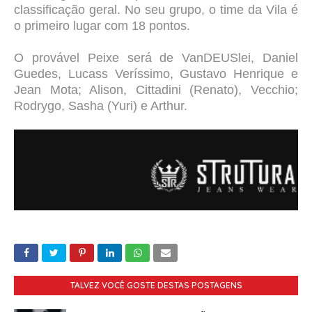
classificação geral. No seu grupo, o time da Vila é
o primeiro lugar com 18 pontos.
O provável Peixe será de VanDEUSlei, Daniel
Guedes, Lucass Veríssimo, Gustavo Henrique e
Jean Mota; Alison, Cittadini (Renato), Vecchio;
Rodrygo, Sasha (Yuri) e Arthur.
TALVEZ VOCÊ GOSTE DESTAS POSTAGENS