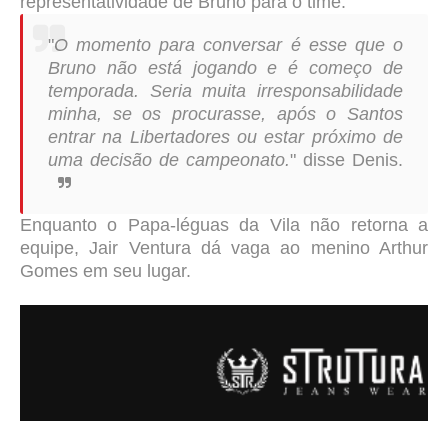
representatividade de Bruno para o time.
"
O momento para conversar é esse que o
Bruno não está jogando e é começo de
temporada. Seria muita irresponsabilidade
minha, se os procurasse, após o Santos
entrar na Libertadores ou estar próximo de
uma decisão de campeonato.
" disse Denis.
Enquanto o Papa-léguas da Vila não retorna a
equipe, Jair Ventura dá vaga ao menino Arthur
Gomes em seu lugar.