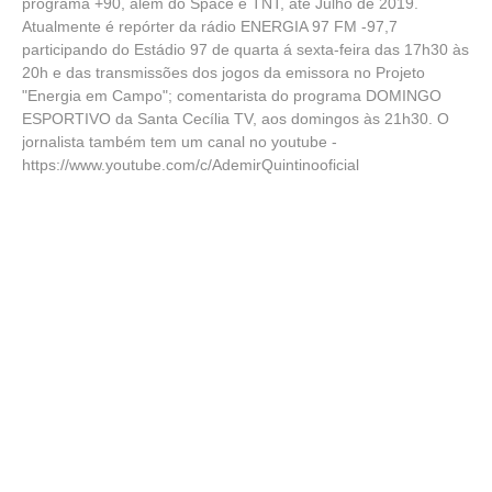
programa +90, além do Space e TNT, até Julho de 2019.
Atualmente é repórter da rádio ENERGIA 97 FM -97,7
participando do Estádio 97 de quarta á sexta-feira das 17h30 às
20h e das transmissões dos jogos da emissora no Projeto
"Energia em Campo"; comentarista do programa DOMINGO
ESPORTIVO da Santa Cecília TV, aos domingos às 21h30. O
jornalista também tem um canal no youtube -
https://www.youtube.com/c/AdemirQuintinooficial