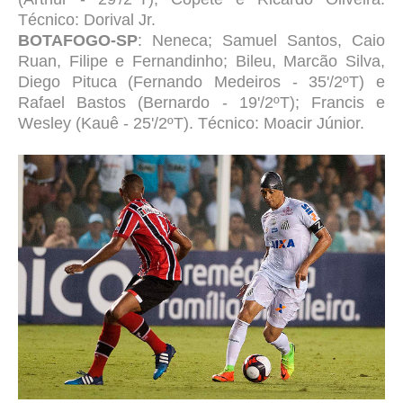
Técnico: Dorival J
r.
BOTAFOGO-SP
: Neneca; Samuel Santos, Caio
Ruan, Filipe e Fernandinho; Bileu, Marcão Silva,
Diego Pituca (Fernando Medeiros - 35'/2ºT) e
Rafael Bastos (Bernardo - 19'/2ºT); Francis e
Wesley (Kauê - 25'/2ºT). Técnico: Moacir Júnior.