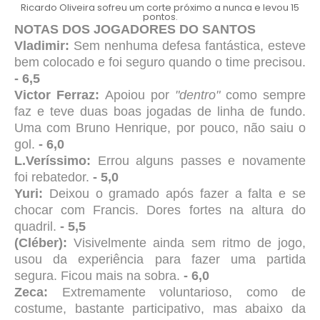
Ricardo Oliveira sofreu um corte próximo a nunca e levou 15
pontos.
NOTAS DOS JOGADORES DO SANTOS
Vladimir:
Sem nenhuma defesa fantástica, esteve
bem colocado e foi seguro quando o time precisou.
- 6,5
Victor Ferraz:
Apoiou por
"dentro"
como sempre
faz e teve duas boas jogadas de linha de fundo.
Uma com Bruno Henrique, por pouco, não saiu o
gol.
- 6,0
L.Veríssimo:
Errou alguns passes e novamente
foi rebatedor.
- 5,0
Yuri:
Deixou o gramado após fazer a falta e se
chocar com Francis. Dores fortes na altura do
quadril.
- 5,5
(Cléber):
Visivelmente ainda sem ritmo de jogo,
usou da experiência para fazer uma partida
segura. Ficou mais na sobra.
- 6,0
Zeca:
Extremamente voluntarioso, como de
costume, bastante participativo, mas abaixo da