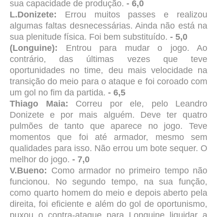
sua capacidade de produção.
- 6,0
L.Donizete:
Errou muitos passes e realizou
algumas faltas desnecessárias. Ainda não está na
sua plenitude física. Foi bem substituído.
- 5,0
(Longuine):
Entrou para mudar o jogo. Ao
contrário, das últimas vezes que teve
oportunidades no time, deu mais velocidade na
transição do meio para o ataque e foi coroado com
um gol no fim da partida.
- 6,5
Thiago Maia:
Correu por ele, pelo Leandro
Donizete e por mais alguém. Deve ter quatro
pulmões de tanto que aparece no jogo. Teve
momentos que foi até armador, mesmo sem
qualidades para isso. Não errou um bote sequer. O
melhor do jogo.
- 7,0
V.Bueno:
Como armador no primeiro tempo não
funcionou. No segundo tempo, na sua função,
como quarto homem do meio e depois aberto pela
direita, foi eficiente e além do gol de oportunismo,
puxou o contra-ataque para Longuine liquidar a