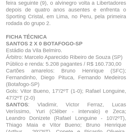
feira seguinte (9), o alvinegro volta a Libertadores
depois de quatro anos ausentes e enfrenta o
Sporting Cristal, em Lima, no Peru, pela primeira
rodada do grupo 2.
FICHA TÉCNICA
SANTOS 2 X 0 BOTAFOGO-SP
Estádio da Vila Belmiro.
Árbitro: Marcelo Aparecido Ribeiro de Souza (SP)
Público e renda: 5.208 pagantes / R$ 160.730,00
Cartões amarelos: Bruno Henrique (SFC);
Fernandinho, Diego Pituca, Fernando Medeiros
(Botafogo-SP)
Gols: Vitor Bueno, 17'/2ºT (1-0); Rafael Longuine,
47'/2ºT (2-0)
SANTOS
: Vladimir, Victor Ferraz, Lucas
Veríssimo, Yuri (Cléber - intervalo) e Zeca;
Leandro Donizete (Rafael Longuine - 10'/2ºT),
Thiago Maia e Vitor Bueno; Bruno Henrique
(Arthur - 29'/2ºT), Copete e Ricardo Oliveira.