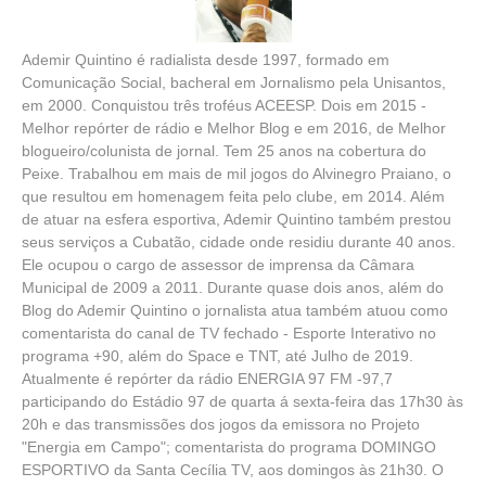
Ademir Quintino é radialista desde 1997, formado em
Comunicação Social, bacheral em Jornalismo pela Unisantos,
em 2000. Conquistou três troféus ACEESP. Dois em 2015 -
Melhor repórter de rádio e Melhor Blog e em 2016, de Melhor
blogueiro/colunista de jornal. Tem 25 anos na cobertura do
Peixe. Trabalhou em mais de mil jogos do Alvinegro Praiano, o
que resultou em homenagem feita pelo clube, em 2014. Além
de atuar na esfera esportiva, Ademir Quintino também prestou
seus serviços a Cubatão, cidade onde residiu durante 40 anos.
Ele ocupou o cargo de assessor de imprensa da Câmara
Municipal de 2009 a 2011. Durante quase dois anos, além do
Blog do Ademir Quintino o jornalista atua também atuou como
comentarista do canal de TV fechado - Esporte Interativo no
programa +90, além do Space e TNT, até Julho de 2019.
Atualmente é repórter da rádio ENERGIA 97 FM -97,7
participando do Estádio 97 de quarta á sexta-feira das 17h30 às
20h e das transmissões dos jogos da emissora no Projeto
"Energia em Campo"; comentarista do programa DOMINGO
ESPORTIVO da Santa Cecília TV, aos domingos às 21h30. O