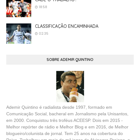
18:58
CLASSIFICAÇÃO ENCAMINHADA
02:35
SOBRE ADEMIR QUINTINO
Ademir Quintino é radialista desde 1997, formado em
Comunicação Social, bacheral em Jornalismo pela Unisantos,
em 2000. Conquistou três troféus ACEESP. Dois em 2015 -
Melhor repórter de rádio e Melhor Blog e em 2016, de Melhor
blogueiro/colunista de jornal. Tem 25 anos na cobertura do
Peixe. Trabalhou em mais de mil jogos do Alvinegro Praiano, o