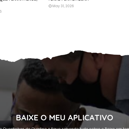
May 31, 2026
26
BAIXE O MEU APLICATIVO
o Quentinhas do Quintino e fique sabendo tudo sobre o Peixe em tem