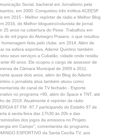
municação Social, bacheral em Jornalismo pela
isantos, em 2000. Conquistou três troféus ACEESP.
is em 2015 - Melhor repórter de rádio e Melhor Blog
em 2016, de Melhor blogueiro/colunista de jornal.
m 25 anos na cobertura do Peixe. Trabalhou em
is de mil jogos do Alvinegro Praiano, o que resultou
 homenagem feita pelo clube, em 2014. Além de
uar na esfera esportiva, Ademir Quintino também
estou seus serviços a Cubatão, cidade onde residiu
rante 40 anos. Ele ocupou o cargo de assessor de
prensa da Câmara Municipal de 2009 a 2011.
rante quase dois anos, além do Blog do Ademir
intino o jornalista atua também atuou como
mentarista do canal de TV fechado - Esporte
terativo no programa +90, além do Space e TNT, até
lho de 2019. Atualmente é repórter da rádio
ERGIA 97 FM -97,7 participando do Estádio 97 de
arta á sexta-feira das 17h30 às 20h e das
ansmissões dos jogos da emissora no Projeto
nergia em Campo"; comentarista do programa
MINGO ESPORTIVO da Santa Cecília TV, aos