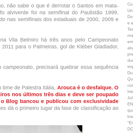
Co
go, não sabe o que é derrotar o Santos em mata-
Un
o alviverde foi na semifinal do Paulistão 1999.
Do
ado nas semifinais dos estaduais de 2000, 2009 e
e 
Te
ma
 na Vila Belmiro há três anos pelo Campeonato
em
de 2011 para o Palmeiras, gol de Kléber Gladiador,
at
pr
du
o campeonato, precisará quebrar essa sequência
im
Du
Qu
co
time de Palestra Itália,
Arouca é o desfalque. O
In
ros nos últimos três dias e deve ser poupado
Ju
 o Blog bancou e publicou com exclusividade
EN
es dá o primeiro lugar da fase de classificação ao
qu
tr
"E
DO