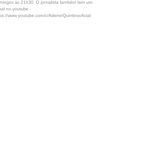
mingos às 21h30. O jornalista também tem um
nal no youtube -
tps://www.youtube.com/c/AdemirQuintinooficial