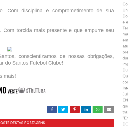
Co
. Com disciplina e comprometimento de sua
Un
Do
e 
Te
. Com torcida mais presente e que empurre seu
ma
em
at
pr
antos, conscientizamos de nossas obrigações,
du
ugar do Santos Futebol Clube!
im
Du
 mais!
Qu
co
In
Ju
EN
qu
tr
"E
GOSTE DESTAS POSTAGENS
DO