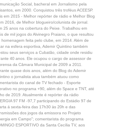
municação Social, bacheral em Jornalismo pela
isantos, em 2000. Conquistou três troféus ACEESP.
is em 2015 - Melhor repórter de rádio e Melhor Blog
em 2016, de Melhor blogueiro/colunista de jornal.
m 25 anos na cobertura do Peixe. Trabalhou em
is de mil jogos do Alvinegro Praiano, o que resultou
 homenagem feita pelo clube, em 2014. Além de
uar na esfera esportiva, Ademir Quintino também
estou seus serviços a Cubatão, cidade onde residiu
rante 40 anos. Ele ocupou o cargo de assessor de
prensa da Câmara Municipal de 2009 a 2011.
rante quase dois anos, além do Blog do Ademir
intino o jornalista atua também atuou como
mentarista do canal de TV fechado - Esporte
terativo no programa +90, além do Space e TNT, até
lho de 2019. Atualmente é repórter da rádio
ERGIA 97 FM -97,7 participando do Estádio 97 de
arta á sexta-feira das 17h30 às 20h e das
ansmissões dos jogos da emissora no Projeto
nergia em Campo"; comentarista do programa
MINGO ESPORTIVO da Santa Cecília TV, aos