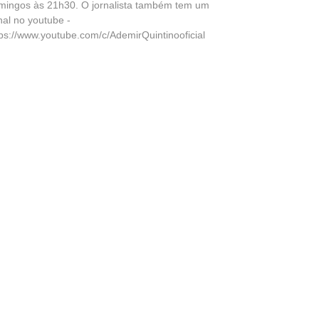
mingos às 21h30. O jornalista também tem um
nal no youtube -
tps://www.youtube.com/c/AdemirQuintinooficial