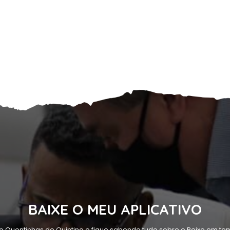
BAIXE O MEU APLICATIVO
o Quentinhas do Quintino e fique sabendo tudo sobre o Peixe em tem