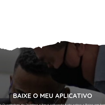
BAIXE O MEU APLICATIVO
o Quentinhas do Quintino e fique sabendo tudo sobre o Peixe em tem