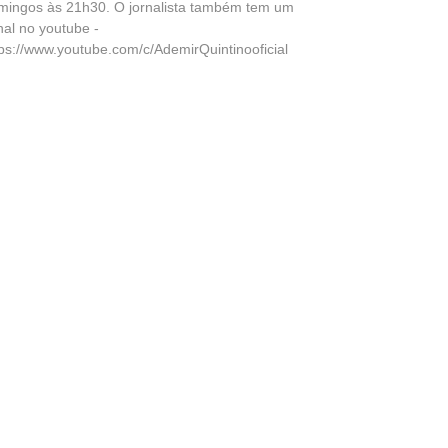
mingos às 21h30. O jornalista também tem um
nal no youtube -
tps://www.youtube.com/c/AdemirQuintinooficial