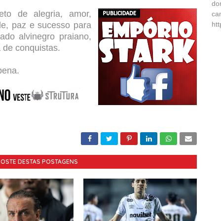
do
eto de alegria, amor,
ca
e, paz e sucesso para
ht
ado alvinegro praiano,
 de conquistas.
 pena.
GOSTE DESTAS POSTAGENS