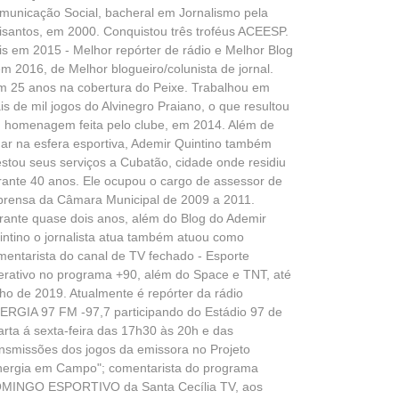
municação Social, bacheral em Jornalismo pela
isantos, em 2000. Conquistou três troféus ACEESP.
is em 2015 - Melhor repórter de rádio e Melhor Blog
em 2016, de Melhor blogueiro/colunista de jornal.
m 25 anos na cobertura do Peixe. Trabalhou em
is de mil jogos do Alvinegro Praiano, o que resultou
 homenagem feita pelo clube, em 2014. Além de
uar na esfera esportiva, Ademir Quintino também
estou seus serviços a Cubatão, cidade onde residiu
rante 40 anos. Ele ocupou o cargo de assessor de
prensa da Câmara Municipal de 2009 a 2011.
rante quase dois anos, além do Blog do Ademir
intino o jornalista atua também atuou como
mentarista do canal de TV fechado - Esporte
terativo no programa +90, além do Space e TNT, até
lho de 2019. Atualmente é repórter da rádio
ERGIA 97 FM -97,7 participando do Estádio 97 de
arta á sexta-feira das 17h30 às 20h e das
ansmissões dos jogos da emissora no Projeto
nergia em Campo"; comentarista do programa
MINGO ESPORTIVO da Santa Cecília TV, aos