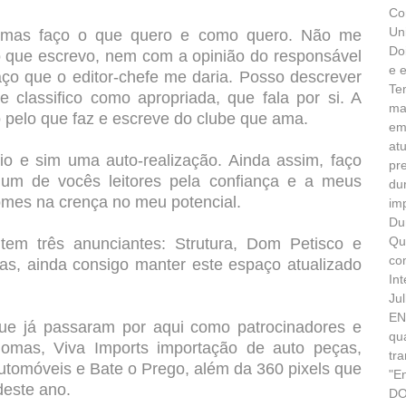
Co
Un
o, mas faço o que quero e como quero. Não me
Do
o que escrevo, nem com a opinião do responsável
e 
aço que o editor-chefe me daria. Posso descrever
Te
classifico como apropriada, que fala por si. A
ma
 pelo que faz e escreve do clube que ama.
em
at
o e sim uma auto-realização. Ainda assim, faço
pr
um de vocês leitores pela confiança e a meus
du
omes na crença no meu potencial.
im
Du
Qu
tem três anunciantes: Strutura, Dom Petisco e
co
s, ainda consigo manter este espaço atualizado
In
Ju
EN
e já passaram por aqui como patrocinadores e
qu
iomas, Viva Imports importação de auto peças,
tr
Automóveis e Bate o Prego, além da 360 pixels que
"E
deste ano.
DO