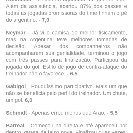
Além da assistência, acertou 87% dos passes e
todas as jogadas promissoras do time tinham o pé
do argentino. -
7,0
Neymar
- Já vi o camisa 10 melhor fisicamente,
mas na Argentina teve melhores tomadas de
decisão. Apesar dos companheiros não
acompanharem sua genialidade, terminou o jogo
com três passes para finalização. Participou da
jogada do gol. Estilo de jogo de contra-ataque do
treinador não o favorece. -
6,5
Gabigol
- Pouquíssimo participativo. Mais um que
não se beneficia pelo perfil do treinador. Um chute,
um gol.
6,0
Schmidt
- Apenas errou menos que Arão. -
5,5
Barreal
- Começou na direita e até apareceu por
dentro, quase de falso nove. Finalizou duas vezes.