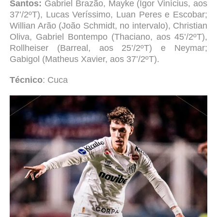
Santos:
Gabriel Brazão, Mayke (Igor Vinícius, aos
37’/2ºT), Lucas Veríssimo, Luan Peres e Escobar;
Willian Arão (João Schmidt, no intervalo), Christian
Oliva, Gabriel Bontempo (Thaciano, aos 45’/2ºT),
Rollheiser (Barreal, aos 25’/2ºT) e Neymar;
Gabigol (Matheus Xavier, aos 37’/2ºT).
Técnico
:
Cuca