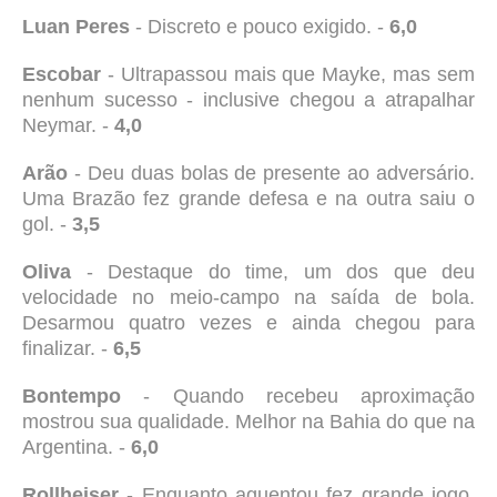
Luan Peres
- Discreto e pouco exigido. -
6,0
Escobar
- Ultrapassou mais que Mayke, mas sem
nenhum sucesso - inclusive chegou a atrapalhar
Neymar. -
4,0
Arão
- Deu duas bolas de presente ao adversário.
Uma Brazão fez grande defesa e na outra saiu o
gol. -
3,5
Oliva
- Destaque do time, um dos que deu
velocidade no meio-campo na saída de bola.
Desarmou quatro vezes e ainda chegou para
finalizar. -
6,5
Bontempo
- Quando recebeu aproximação
mostrou sua qualidade. Melhor na Bahia do que na
Argentina. -
6,0
Rollheiser
- Enquanto aguentou fez grande jogo.