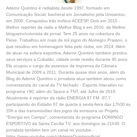
Ademir Quintino é radialista desde 1997, formado em
Comunicação Social, bacheral em Jornalismo pela Unisantos,
em 2000. Conquistou três troféus ACEESP. Dois em 2015 -
Melhor repórter de rádio e Melhor Blog e em 2016, de Melhor
blogueiro/colunista de jornal. Tem 25 anos na cobertura do
Peixe. Trabalhou em mais de mil jogos do Alvinegro Praiano, o
que resultou em homenagem feita pelo clube, em 2014. Além
de atuar na esfera esportiva, Ademir Quintino também prestou
seus serviços a Cubatão, cidade onde residiu durante 40 anos.
Ele ocupou o cargo de assessor de imprensa da Câmara
Municipal de 2009 a 2011. Durante quase dois anos, além do
Blog do Ademir Quintino o jornalista atua também atuou como
comentarista do canal de TV fechado - Esporte Interativo no
programa +90, além do Space e TNT, até Julho de 2019.
Atualmente é repórter da rádio ENERGIA 97 FM -97,7
participando do Estádio 97 de quarta á sexta-feira das 17h30 às
20h e das transmissões dos jogos da emissora no Projeto
"Energia em Campo"; comentarista do programa DOMINGO
ESPORTIVO da Santa Cecília TV, aos domingos às 21h30. O
jornalista também tem um canal no youtube -
https://www.youtube.com/c/AdemirQuintinooficial