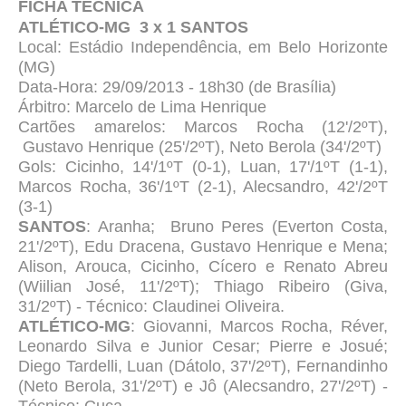
FICHA TÉCNICA
ATLÉTICO-MG 3 x 1 SANTOS
Local: Estádio Independência, em Belo Horizonte
(MG)
Data-Hora: 29/09/2013 - 18h30 (de Brasília)
Árbitro: Marcelo de Lima Henrique
Cartões amarelos: Marcos Rocha (12'/2ºT),
Gustavo Henrique (25'/2ºT), Neto Berola (34'/2ºT)
Gols: Cicinho, 14'/1ºT (0-1), Luan, 17'/1ºT (1-1),
Marcos Rocha, 36'/1ºT (2-1), Alecsandro, 42'/2ºT
(3-1)
SANTOS
: Aranha; Bruno Peres (Everton Costa,
21'/2ºT), Edu Dracena, Gustavo Henrique e Mena;
Alison, Arouca, Cicinho, Cícero e Renato Abreu
(Wiilian José, 11'/2ºT); Thiago Ribeiro (Giva,
31/2ºT) - Técnico: Claudinei Oliveira.
ATLÉTICO-MG
: Giovanni, Marcos Rocha, Réver,
Leonardo Silva e Junior Cesar; Pierre e Josué;
Diego Tardelli, Luan (Dátolo, 37'/2ºT), Fernandinho
(Neto Berola, 31'/2ºT) e Jô (Alecsandro, 27'/2ºT) -