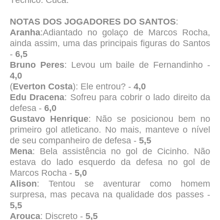
Técnico: Cuca.
NOTAS DOS JOGADORES DO SANTOS
:
Aranha
:Adiantado no golaço de Marcos Rocha,
ainda assim, uma das principais figuras do Santos
-
6,5
Bruno Peres
: Levou um baile de Fernandinho -
4,0
(
Everton Costa
): Ele entrou? -
4,0
Edu Dracena
: Sofreu para cobrir o lado direito da
defesa -
6,0
Gustavo Henrique
: Não se posicionou bem no
primeiro gol atleticano. No mais, manteve o nível
de seu companheiro de defesa -
5,5
Mena
: Bela assistência no gol de Cicinho. Não
estava do lado esquerdo da defesa no gol de
Marcos Rocha -
5,0
Alison
: Tentou se aventurar como homem
surpresa, mas pecava na qualidade dos passes -
5,5
Arouca
: Discreto -
5,5