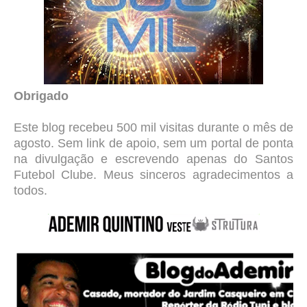
Obrigado
Este blog recebeu
500 mil visitas durante o mês de
agosto. Sem link de apoio, sem um portal de ponta
na divulgação e escrevendo apenas do Santos
Futebol Clube.
Meus sinceros agradecimentos a
todos.