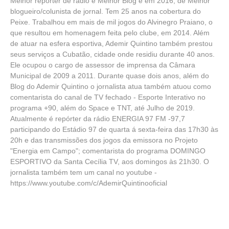
Melhor repórter de rádio e Melhor Blog e em 2016, de Melhor
blogueiro/colunista de jornal. Tem 25 anos na cobertura do
Peixe. Trabalhou em mais de mil jogos do Alvinegro Praiano, o
que resultou em homenagem feita pelo clube, em 2014. Além
de atuar na esfera esportiva, Ademir Quintino também prestou
seus serviços a Cubatão, cidade onde residiu durante 40 anos.
Ele ocupou o cargo de assessor de imprensa da Câmara
Municipal de 2009 a 2011. Durante quase dois anos, além do
Blog do Ademir Quintino o jornalista atua também atuou como
comentarista do canal de TV fechado - Esporte Interativo no
programa +90, além do Space e TNT, até Julho de 2019.
Atualmente é repórter da rádio ENERGIA 97 FM -97,7
participando do Estádio 97 de quarta á sexta-feira das 17h30 às
20h e das transmissões dos jogos da emissora no Projeto
"Energia em Campo"; comentarista do programa DOMINGO
ESPORTIVO da Santa Cecília TV, aos domingos às 21h30. O
jornalista também tem um canal no youtube -
https://www.youtube.com/c/AdemirQuintinooficial