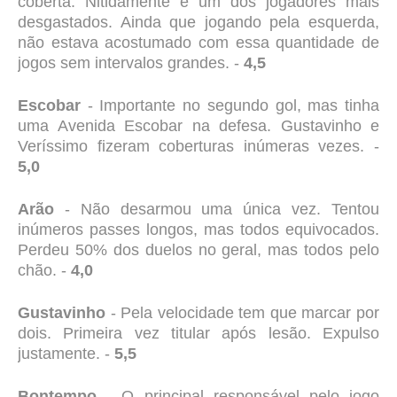
coberta. Nitidamente é um dos jogadores mais
desgastados. Ainda que jogando pela esquerda,
não estava acostumado com essa quantidade de
jogos sem intervalos grandes. -
4,5
Escobar
- Importante no segundo gol, mas tinha
uma Avenida Escobar na defesa. Gustavinho e
Veríssimo fizeram coberturas inúmeras vezes. -
5,0
Arão
- Não desarmou uma única vez. Tentou
inúmeros passes longos, mas todos equivocados.
Perdeu 50% dos duelos no geral, mas todos pelo
chão. -
4,0
Gustavinho
- Pela velocidade tem que marcar por
dois. Primeira vez titular após lesão. Expulso
justamente. -
5,5
Bontempo
- O principal responsável pelo jogo