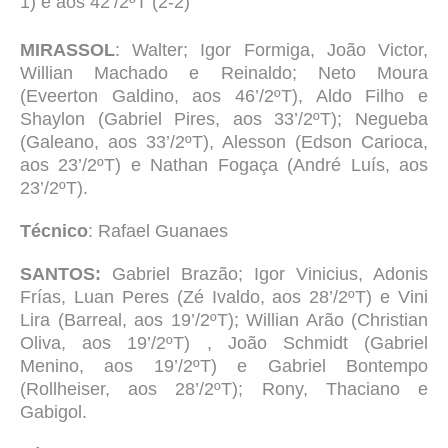
1) e aos 42’/2ºT (2-2)
MIRASSOL
: Walter; Igor Formiga, João Victor,
Willian Machado e Reinaldo; Neto Moura
(Eveerton Galdino, aos 46’/2ºT), Aldo Filho e
Shaylon (Gabriel Pires, aos 33’/2ºT); Negueba
(Galeano, aos 33’/2ºT), Alesson (Edson Carioca,
aos 23’/2ºT) e Nathan Fogaça (André Luís, aos
23’/2ºT).
Técnico
: Rafael Guanaes
SANTOS:
Gabriel Brazão; Igor Vinicius, Adonis
Frías, Luan Peres (Zé Ivaldo, aos 28’/2ºT) e Vini
Lira (Barreal, aos 19’/2ºT); Willian Arão (Christian
Oliva, aos 19’/2ºT) , João Schmidt (Gabriel
Menino, aos 19’/2ºT) e Gabriel Bontempo
(Rollheiser, aos 28’/2ºT); Rony, Thaciano e
Gabigol.