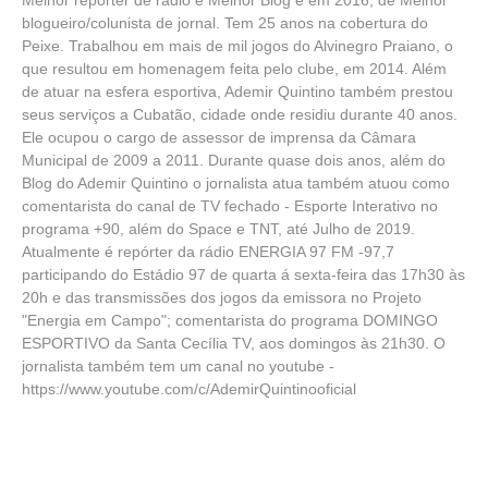
Melhor repórter de rádio e Melhor Blog e em 2016, de Melhor
blogueiro/colunista de jornal. Tem 25 anos na cobertura do
Peixe. Trabalhou em mais de mil jogos do Alvinegro Praiano, o
que resultou em homenagem feita pelo clube, em 2014. Além
de atuar na esfera esportiva, Ademir Quintino também prestou
seus serviços a Cubatão, cidade onde residiu durante 40 anos.
Ele ocupou o cargo de assessor de imprensa da Câmara
Municipal de 2009 a 2011. Durante quase dois anos, além do
Blog do Ademir Quintino o jornalista atua também atuou como
comentarista do canal de TV fechado - Esporte Interativo no
programa +90, além do Space e TNT, até Julho de 2019.
Atualmente é repórter da rádio ENERGIA 97 FM -97,7
participando do Estádio 97 de quarta á sexta-feira das 17h30 às
20h e das transmissões dos jogos da emissora no Projeto
"Energia em Campo"; comentarista do programa DOMINGO
ESPORTIVO da Santa Cecília TV, aos domingos às 21h30. O
jornalista também tem um canal no youtube -
https://www.youtube.com/c/AdemirQuintinooficial