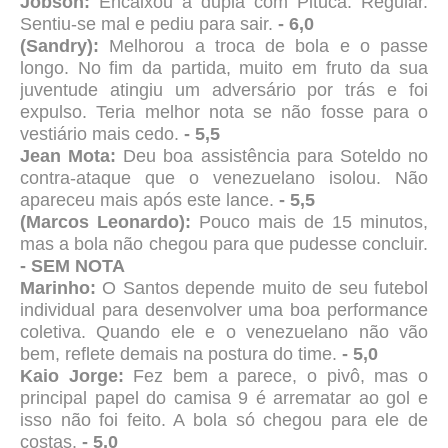
Jobson:
Encaixou a dupla com Pituca. Regular.
Sentiu-se mal e pediu para sair.
- 6,0
(Sandry):
Melhorou a troca de bola e o passe
longo. No fim da partida, muito em fruto da sua
juventude atingiu um adversário por trás e foi
expulso. Teria melhor nota se não fosse para o
vestiário mais cedo.
- 5,5
Jean Mota:
Deu boa assistência para Soteldo no
contra-ataque que o venezuelano isolou. Não
apareceu mais após este lance.
- 5,5
(Marcos Leonardo):
Pouco mais de 15 minutos,
mas a bola não chegou para que pudesse concluir.
- SEM NOTA
Marinho:
O Santos depende muito de seu futebol
individual para desenvolver uma boa performance
coletiva. Quando ele e o venezuelano não vão
bem, reflete demais na postura do time.
- 5,0
Kaio Jorge:
Fez bem a parece, o pivô, mas o
principal papel do camisa 9 é arrematar ao gol e
isso não foi feito. A bola só chegou para ele de
costas.
- 5,0