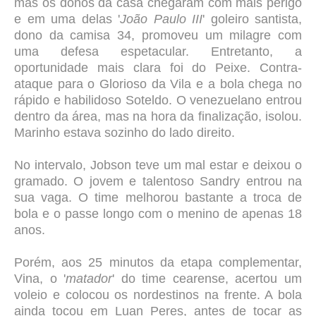
mas os donos da casa chegaram com mais perigo
e em uma delas '
João Paulo III
' goleiro santista,
dono da camisa 34, promoveu um milagre com
uma defesa espetacular. Entretanto, a
oportunidade mais clara foi do Peixe. Contra-
ataque para o Glorioso da Vila e a bola chega no
rápido e habilidoso Soteldo. O venezuelano entrou
dentro da área, mas na hora da finalização, isolou.
Marinho estava sozinho do lado direito.
No intervalo, Jobson teve um mal estar e deixou o
gramado. O jovem e talentoso Sandry entrou na
sua vaga. O time melhorou bastante a troca de
bola e o passe longo com o menino de apenas 18
anos.
Porém, aos 25 minutos da etapa complementar,
Vina, o '
matador
' do time cearense, acertou um
voleio e colocou os nordestinos na frente. A bola
ainda tocou em Luan Peres, antes de tocar as