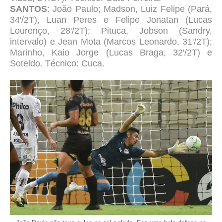
SANTOS
: João Paulo; Madson, Luiz Felipe (Pará,
34'/2T), Luan Peres e Felipe Jonatan (Lucas
Lourenço, 28'/2T); Pituca, Jobson (Sandry,
intervalo) e Jean Mota (Marcos Leonardo, 31'/2T);
Marinho, Kaio Jorge (Lucas Braga, 32'/2T) e
Soteldo. Técnico: Cuca.