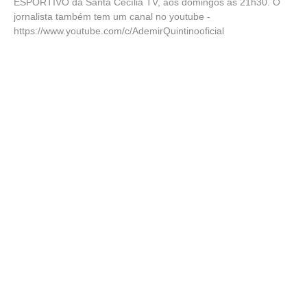
ESPORTIVO da Santa Cecília TV, aos domingos às 21h30. O
jornalista também tem um canal no youtube -
https://www.youtube.com/c/AdemirQuintinooficial