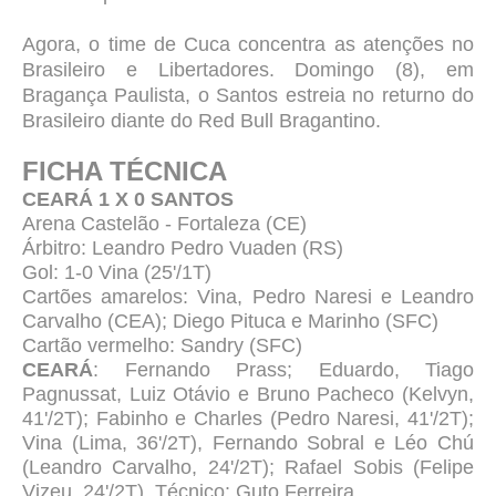
Agora, o time de Cuca concentra as atenções no
Brasileiro e Libertadores. Domingo (8), em
Bragança Paulista, o Santos estreia no returno do
Brasileiro diante do Red Bull Bragantino.
FICHA TÉCNICA
CEARÁ 1 X 0 SANTOS
Arena Castelão - Fortaleza (CE)
Árbitro: Leandro Pedro Vuaden (RS)
Gol: 1-0 Vina (25'/1T)
Cartões amarelos: Vina, Pedro Naresi e Leandro
Carvalho (CEA); Diego Pituca e Marinho (SFC)
Cartão vermelho: Sandry (SFC)
CEARÁ
: Fernando Prass; Eduardo, Tiago
Pagnussat, Luiz Otávio e Bruno Pacheco (Kelvyn,
41'/2T); Fabinho e Charles (Pedro Naresi, 41'/2T);
Vina (Lima, 36'/2T), Fernando Sobral e Léo Chú
(Leandro Carvalho, 24'/2T); Rafael Sobis (Felipe
Vizeu, 24'/2T). Técnico: Guto Ferreira.