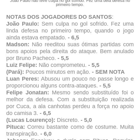
João Paulo não teve culpa no gol sofrido. Fez uma bela defesa no
primeiro tempo.
NOTAS DOS JOGADORES DO SANTOS
:
João Paulo:
Sem culpa no gol sofrido. Fez uma
linda defesa no primeiro tempo, quando o jogo
ainda estava empatado.
- 6,5
Madson:
Não reeditou suas ótimas partidas com
bons apoios pela direita do ataque. Bem anulado
por Bruno Pacheco.
- 5,5
Luiz Felipe:
Não comprometeu.
- 5,5
(Pará):
Poucos minutos em ação.
- SEM NOTA
Luan Peres:
Abusou um pouco no passe longo e
proporcionou alguns contra-ataques.
- 5,5
Felipe Jonatan:
Mesmo sendo substituído foi o
melhor da defesa. Com a substituição realizada
por Cuca, a ala canhotas perdeu a força no apoio
do camisa 3.
- 6,5
(Lucas Lourenço):
Discreto.
- 5,0
Pituca:
Correu bastante como de costume. Muita
transpiração.
- 6,0