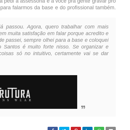
 pedi a assessoria e a você pra gente gravar pro
ara falarmos da base e do profissional também.
já passou. Agora, quero trabalhar com mais
tem muita satisfação em falar porque acredito e
e passei, sempre olhei para a base e coloquei
Santos é muito forte nisso. Se organizar e
coisas só no intuitivo, certamente vai se dar