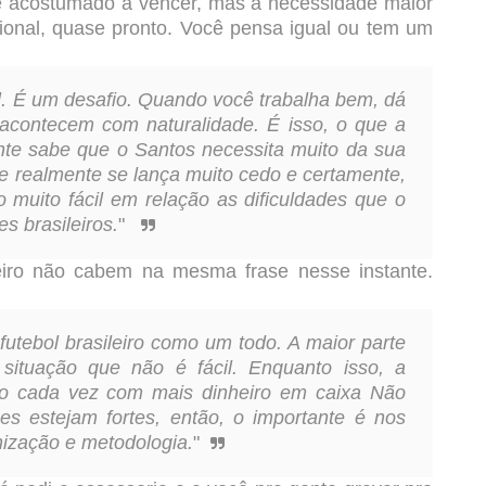
ê acostumado a vencer, mas a necessidade maior
sional, quase pronto. Você pensa igual ou tem um
il. É um desafio. Quando você trabalha bem, dá
s acontecem com naturalidade. É isso, o que a
nte sabe que o Santos necessita muito da sua
 realmente se lança muito cedo e certamente,
muito fácil em relação as dificuldades que o
s brasileiros.
"
eiro não cabem na mesma frase nesse instante.
utebol brasileiro como um todo. A maior parte
 situação que não é fácil. Enquanto isso, a
iro cada vez com mais dinheiro em caixa Não
bes estejam fortes, então, o importante é nos
ização e metodologia.
"