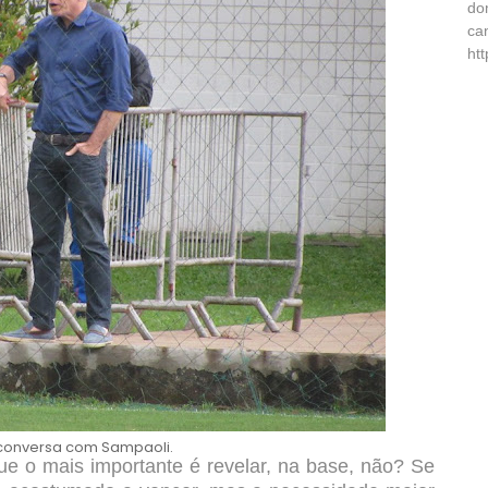
do
ca
ht
 conversa com Sampaoli.
ue o mais importante é revelar, na base, não? Se