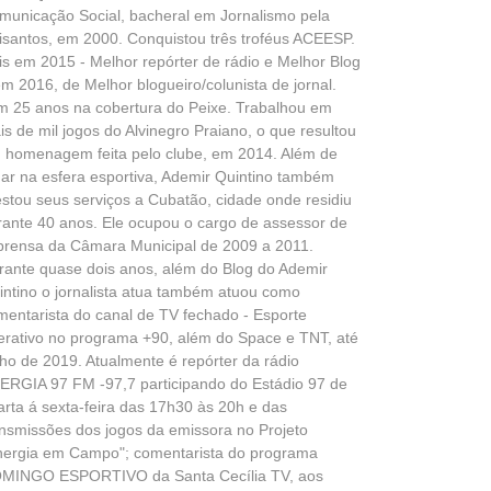
municação Social, bacheral em Jornalismo pela
isantos, em 2000. Conquistou três troféus ACEESP.
is em 2015 - Melhor repórter de rádio e Melhor Blog
em 2016, de Melhor blogueiro/colunista de jornal.
m 25 anos na cobertura do Peixe. Trabalhou em
is de mil jogos do Alvinegro Praiano, o que resultou
 homenagem feita pelo clube, em 2014. Além de
uar na esfera esportiva, Ademir Quintino também
estou seus serviços a Cubatão, cidade onde residiu
rante 40 anos. Ele ocupou o cargo de assessor de
prensa da Câmara Municipal de 2009 a 2011.
rante quase dois anos, além do Blog do Ademir
intino o jornalista atua também atuou como
mentarista do canal de TV fechado - Esporte
terativo no programa +90, além do Space e TNT, até
lho de 2019. Atualmente é repórter da rádio
ERGIA 97 FM -97,7 participando do Estádio 97 de
arta á sexta-feira das 17h30 às 20h e das
ansmissões dos jogos da emissora no Projeto
nergia em Campo"; comentarista do programa
MINGO ESPORTIVO da Santa Cecília TV, aos