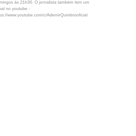
mingos às 21h30. O jornalista também tem um
nal no youtube -
tps://www.youtube.com/c/AdemirQuintinooficial