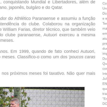
ro, conquistando Mundial e Libertadores, além de
Co
no, japonês, bulgáro e do Qatar.
Un
Do
ador do Athlético Paranaense e assumiu a função
e 
ntendência do clube. Colaborou na organização
Te
ma
e William Farias, diretor técnico, que também veio
em
do clube paranaense, Autuori exerceu a mesma
at
 meses.
pr
du
anos. Em 1999, quando de fato conheci Autuori,
im
o meses. Classifico-o como um dos '
poucos caras
Du
Qu
co
nos próximos meses foi taxativo. Não quer mais
In
Ju
EN
qu
tr
"E
DO