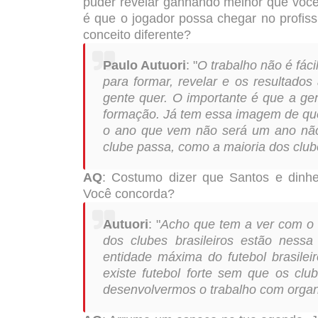
puder revelar ganhando melhor que voc
é que o jogador possa chegar no profis
conceito diferente?
Paulo Autuori
: "
O trabalho não é fác
para formar, revelar e os resultado
gente quer. O importante é que a ge
formação. Já tem essa imagem de que
o ano que vem não será um ano não 
clube passa, como a maioria dos clube
AQ
: Costumo dizer que Santos e dinh
Você concorda?
Autuori
: "
Acho que tem a ver com o f
dos clubes brasileiros estão nessa
entidade máxima do futebol brasile
existe futebol forte sem que os clu
desenvolvermos o trabalho com organ