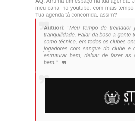
AQ
: Arruma um espaço na tua agenda. Já
meu canal no youtube, com mais tempo p
Tua agenda tá concorrida, assim?
Autuori
: "
Meu tempo de treinador 
tranquilidade. Falar da base a gente 
como técnico, em todos os clubes ond
jogadores com sangue do clube e o 
estruturar bem, deixar de fazer as 
bem.
"