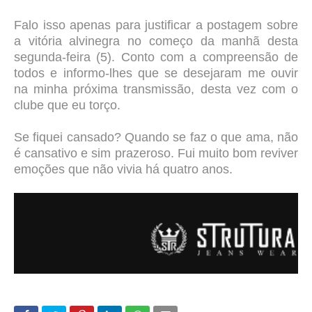
Falo isso apenas para justificar a postagem sobre
a vitória alvinegra no começo da manhã desta
segunda-feira (5). Conto com a compreensão de
todos e informo-lhes que se desejaram me ouvir
na minha próxima transmissão, desta vez com o
clube que eu torço.
Se fiquei cansado? Quando se faz o que ama, não
é cansativo e sim prazeroso. Fui muito bom reviver
emoções que não vivia há quatro anos.