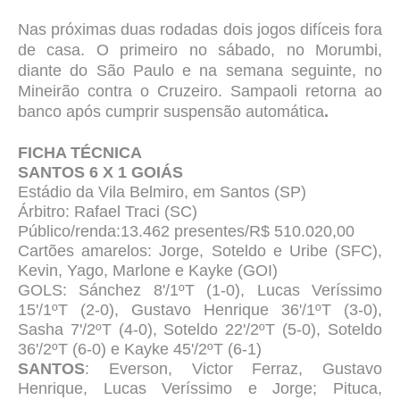
Nas próximas duas rodadas dois jogos difíceis fora
de casa. O primeiro no sábado, no Morumbi,
diante do São Paulo e na semana seguinte, no
Mineirão contra o Cruzeiro. Sampaoli retorna ao
banco após cumprir suspensão automática
.
FICHA TÉCNICA
SANTOS 6 X 1 GOIÁS
Estádio da Vila Belmiro, em Santos (SP)
Árbitro: Rafael Traci (SC)
Público/renda:13.462 presentes/R$ 510.020,00
Cartões amarelos: Jorge, Soteldo e Uribe (SFC),
Kevin, Yago, Marlone e Kayke (GOI)
GOLS: Sánchez 8'/1ºT (1-0), Lucas Veríssimo
15'/1ºT (2-0), Gustavo Henrique 36'/1ºT (3-0),
Sasha 7'/2ºT (4-0), Soteldo 22'/2ºT (5-0), Soteldo
36'/2ºT (6-0) e Kayke 45'/2ºT (6-1)
SANTOS
: Everson, Victor Ferraz, Gustavo
Henrique, Lucas Veríssimo e Jorge; Pituca,