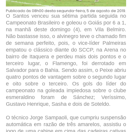
Publicado às 08h00 desta segunda-feira, 5 de agosto de 2019.
O Santos venceu sua sétima partida seguida no
Campeonato Brasileiro e goleou o Goiás por 6 a 1,
na manhã deste domingo (4), em Vila Belmiro.
Não bastasse isso, o alvinegro teve o chamado fim
de semana perfeito, pois, o vice-líder Palmeiras
empatou o clássico diante do SCCP, na Arena no
bairro de Itaquera e perdeu mais dois pontos e o
terceiro lugar, o Flamengo, foi derrotado em
Salvador para o Bahia. Sendo assim, o Peixe abriu
quatro pontos de vantagem sobre o segundo lugar
e oito sobre o terceiro. Os gols do líder do
campeonato na goleada impiedosa sobre o clube
esmeraldino foram de Sánchez; Veríssimo,
Gustavo Henrique, Sasha e dois de Soteldo.
O técnico Jorge Sampaoli, que cumpriu suspensão
automática em razão de três amarelos, assistiu o
jogo de uma cabine em cima das cadeiras cativas