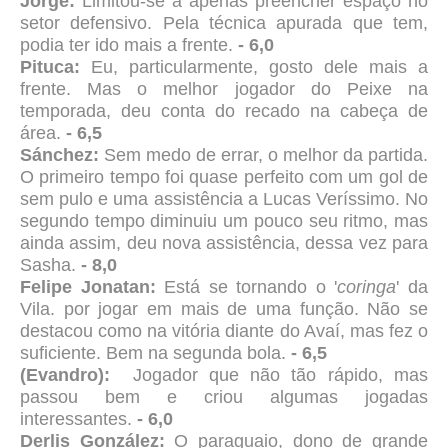
Jorge:
Limitou-se a apenas preencher espaço no
setor defensivo. Pela técnica apurada que tem,
podia ter ido mais a frente.
- 6,0
Pituca:
Eu, particularmente, gosto dele mais a
frente. Mas o melhor jogador do Peixe na
temporada, deu conta do recado na cabeça de
área.
- 6,5
Sánchez:
Sem medo de errar, o melhor da partida.
O primeiro tempo foi quase perfeito com um gol de
sem pulo e uma assistência a Lucas Veríssimo. No
segundo tempo diminuiu um pouco seu ritmo, mas
ainda assim, deu nova assistência, dessa vez para
Sasha.
- 8,0
Felipe Jonatan:
Está se tornando o '
coringa
' da
Vila. por jogar em mais de uma função. Não se
destacou como na vitória diante do Avaí, mas fez o
suficiente. Bem na segunda bola.
- 6,5
(Evandro
):
Jogador que não tão rápido, mas
passou bem e criou algumas jogadas
interessantes.
- 6,0
Derlis González:
O paraguaio, dono de grande