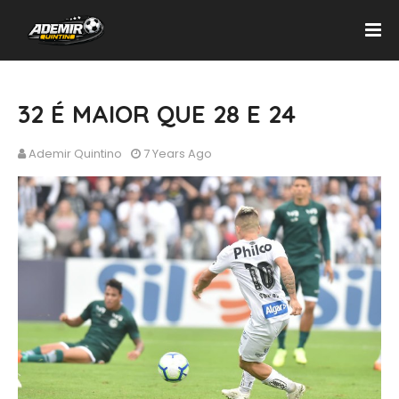
32 É MAIOR QUE 28 E 24
Ademir Quintino
7 Years Ago