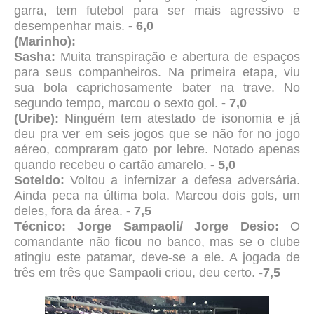
garra, tem futebol para ser mais agressivo e
desempenhar mais.
- 6,0
(Marinho):
Sasha:
Muita transpiração e abertura de espaços
para seus companheiros. Na primeira etapa, viu
sua bola caprichosamente bater na trave. No
segundo tempo, marcou o sexto gol.
- 7,0
(Uribe):
Ninguém tem atestado de isonomia e já
deu pra ver em seis jogos que se não for no jogo
aéreo, compraram gato por lebre. Notado apenas
quando recebeu o cartão amarelo.
- 5,0
Soteldo:
Voltou a infernizar a defesa adversária.
Ainda peca na última bola. Marcou dois gols, um
deles, fora da área.
- 7,5
Técnico: Jorge Sampaoli/ Jorge Desio:
O
comandante não ficou no banco, mas se o clube
atingiu este patamar, deve-se a ele. A jogada de
três em três que Sampaoli criou, deu certo.
-7,5