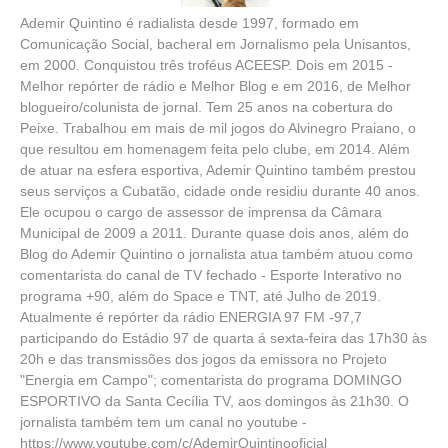
Ademir Quintino é radialista desde 1997, formado em
Comunicação Social, bacheral em Jornalismo pela Unisantos,
em 2000. Conquistou três troféus ACEESP. Dois em 2015 -
Melhor repórter de rádio e Melhor Blog e em 2016, de Melhor
blogueiro/colunista de jornal. Tem 25 anos na cobertura do
Peixe. Trabalhou em mais de mil jogos do Alvinegro Praiano, o
que resultou em homenagem feita pelo clube, em 2014. Além
de atuar na esfera esportiva, Ademir Quintino também prestou
seus serviços a Cubatão, cidade onde residiu durante 40 anos.
Ele ocupou o cargo de assessor de imprensa da Câmara
Municipal de 2009 a 2011. Durante quase dois anos, além do
Blog do Ademir Quintino o jornalista atua também atuou como
comentarista do canal de TV fechado - Esporte Interativo no
programa +90, além do Space e TNT, até Julho de 2019.
Atualmente é repórter da rádio ENERGIA 97 FM -97,7
participando do Estádio 97 de quarta á sexta-feira das 17h30 às
20h e das transmissões dos jogos da emissora no Projeto
"Energia em Campo"; comentarista do programa DOMINGO
ESPORTIVO da Santa Cecília TV, aos domingos às 21h30. O
jornalista também tem um canal no youtube -
https://www.youtube.com/c/AdemirQuintinooficial