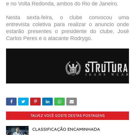
e no Volta Redonda, ambos do Rio de Janeiro.
Nesta sexta-feira, o clube convocou uma
entrevista coletiva para realizar o anuncio onde
estarão presentes o presidente do clube, José
Carlos Peres e o atacante Rodrygo.
TALVEZ VOCÊ GOSTE DESTAS POSTAGENS
CLASSIFICAÇÃO ENCAMINHADA