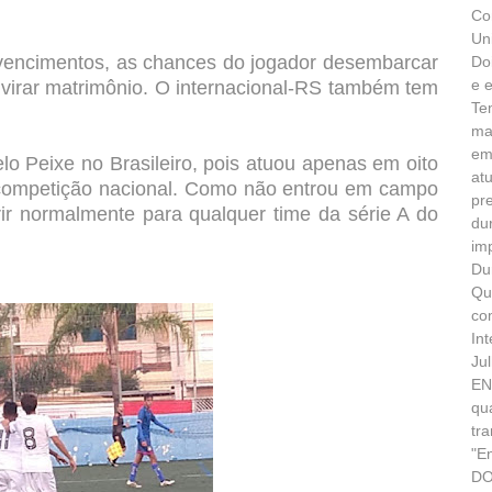
Co
Un
s vencimentos, as chances do jogador desembarcar
Do
e 
virar matrimônio. O internacional-RS também tem
Te
ma
em
elo Peixe no Brasileiro, pois atuou apenas em oito
at
 competição nacional. Como não entrou em campo
pr
erir normalmente para qualquer time da série A do
du
im
Du
Qu
co
In
Ju
EN
qu
tr
"E
DO