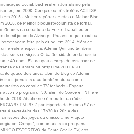
municação Social, bacheral em Jornalismo pela
isantos, em 2000. Conquistou três troféus ACEESP.
is em 2015 - Melhor repórter de rádio e Melhor Blog
em 2016, de Melhor blogueiro/colunista de jornal.
m 25 anos na cobertura do Peixe. Trabalhou em
is de mil jogos do Alvinegro Praiano, o que resultou
 homenagem feita pelo clube, em 2014. Além de
uar na esfera esportiva, Ademir Quintino também
estou seus serviços a Cubatão, cidade onde residiu
rante 40 anos. Ele ocupou o cargo de assessor de
prensa da Câmara Municipal de 2009 a 2011.
rante quase dois anos, além do Blog do Ademir
intino o jornalista atua também atuou como
mentarista do canal de TV fechado - Esporte
terativo no programa +90, além do Space e TNT, até
lho de 2019. Atualmente é repórter da rádio
ERGIA 97 FM -97,7 participando do Estádio 97 de
arta á sexta-feira das 17h30 às 20h e das
ansmissões dos jogos da emissora no Projeto
nergia em Campo"; comentarista do programa
MINGO ESPORTIVO da Santa Cecília TV, aos