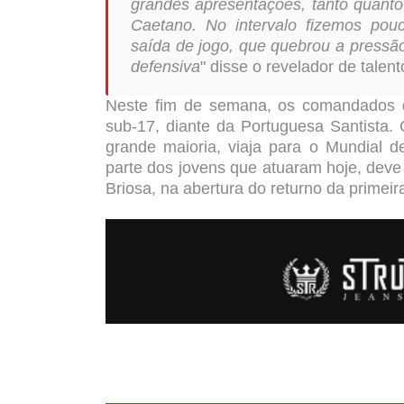
grandes apresentações, tanto quanto
Caetano. No intervalo fizemos pou
saída de jogo, que quebrou a press
defensiva
" disse o revelador de tale
Neste fim de semana, os comandados d
sub-17, diante da Portuguesa Santista
grande maioria, viaja para o Mundial 
parte dos jovens que atuaram hoje, deve 
Briosa, na abertura do returno da primeir