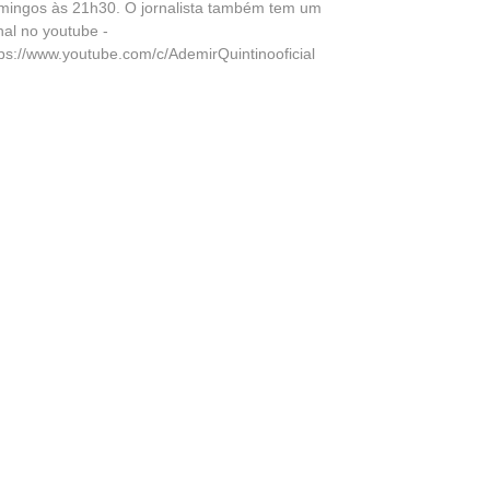
mingos às 21h30. O jornalista também tem um
nal no youtube -
tps://www.youtube.com/c/AdemirQuintinooficial