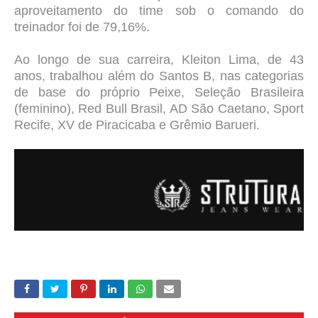
aproveitamento do time sob o comando do
treinador foi de 79,16%.
Ao longo de sua carreira, Kleiton Lima, de 43
anos, trabalhou além do Santos B, nas categorias
de base do próprio Peixe, Seleção Brasileira
(feminino), Red Bull Brasil, AD São Caetano, Sport
Recife, XV de Piracicaba e Grêmio Barueri.