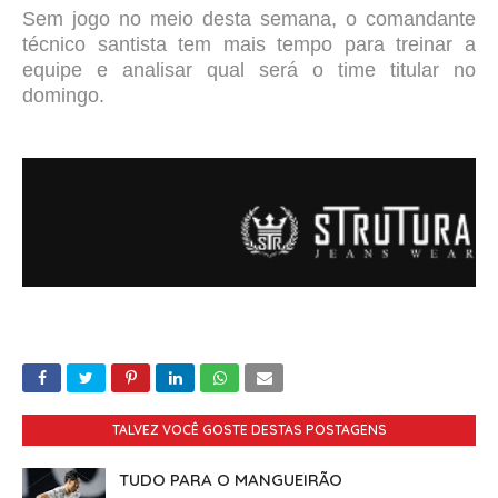
Sem jogo no meio desta semana, o comandante
técnico santista tem mais tempo para treinar a
equipe e analisar qual será o time titular no
domingo.
TALVEZ VOCÊ GOSTE DESTAS POSTAGENS
TUDO PARA O MANGUEIRÃO