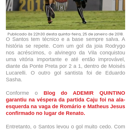
Publicado às 22h30 desta quinta-feira, 25 de janeiro de 2018.
O Santos tem técnico e a base sempre salva. A
história se repete. Com um gol da joia Rodrygo
nos acréscimos, o alvinegro da Vila conquistou
uma vitória importante e até então improvável,
diante da Ponte Preta por 2 a 1, dentro de Moisés
Lucarelli. O outro gol santista foi de Eduardo
Sasha.
Conforme o
Blog do ADEMIR QUINTINO
garantiu na véspera da partida Caju foi na ala-
esquerda na vaga de Romário e Matheus Jesus
confirmado no lugar de Renato.
Entretanto, o Santos levou o gol muito cedo. Com