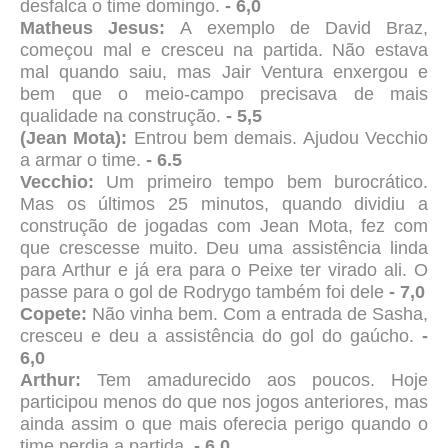
desfalca o time domingo.
- 6,0
Matheus Jesus:
A exemplo de David Braz,
começou mal e cresceu na partida. Não estava
mal quando saiu, mas Jair Ventura enxergou e
bem que o meio-campo precisava de mais
qualidade na construção.
- 5,5
(Jean Mota):
Entrou bem demais. Ajudou Vecchio
a armar o time.
- 6.5
Vecchio:
Um primeiro tempo bem burocrático.
Mas os últimos 25 minutos, quando dividiu a
construção de jogadas com Jean Mota, fez com
que crescesse muito. Deu uma assistência linda
para Arthur e já era para o Peixe ter virado ali. O
passe para o gol de Rodrygo também foi dele
- 7,0
Copete:
Não vinha bem. Com a entrada de Sasha,
cresceu e deu a assistência do gol do gaúcho.
-
6,0
Arthur:
Tem amadurecido aos poucos. Hoje
participou menos do que nos jogos anteriores, mas
ainda assim o que mais oferecia perigo quando o
time perdia a partida.
- 6,0