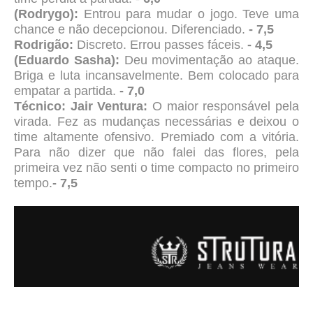
(Rodrygo):
Entrou para mudar o jogo. Teve uma
chance e não decepcionou. Diferenciado.
- 7,5
Rodrigão:
Discreto. Errou passes fáceis.
- 4,5
(Eduardo Sasha):
Deu movimentação ao ataque.
Briga e luta incansavelmente. Bem colocado para
empatar a partida.
- 7,0
Técnico: Jair Ventura:
O maior responsável pela
virada. Fez as mudanças necessárias e deixou o
time altamente ofensivo. Premiado com a vitória.
Para não dizer que não falei das flores, pela
primeira vez não senti o time compacto no primeiro
tempo.
- 7,5