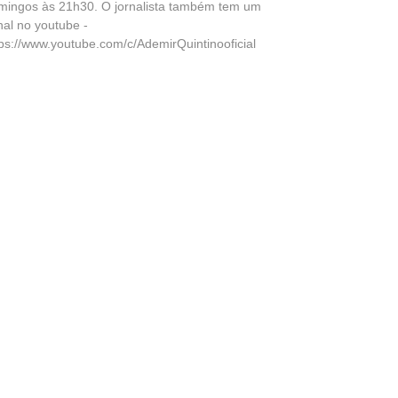
mingos às 21h30. O jornalista também tem um
nal no youtube -
tps://www.youtube.com/c/AdemirQuintinooficial