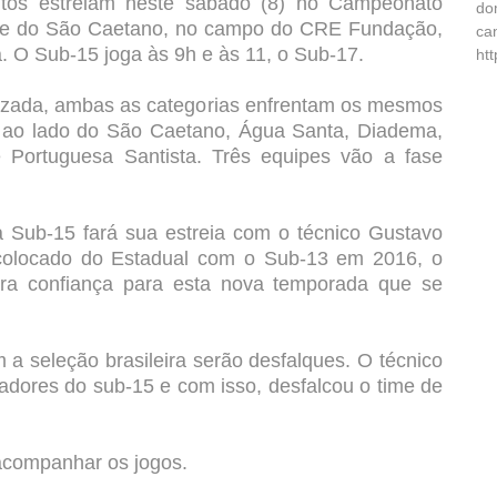
antos estreiam neste sábado (8) no Campeonato
do
ante do São Caetano, no campo do CRE Fundação,
ca
. O Sub-15 joga às 9h e às 11, o Sub-17.
ht
alizada, ambas as categorias enfrentam os mesmos
, ao lado do São Caetano, Água Santa, Diadema,
Portuguesa Santista. Três equipes vão a fase
ia Sub-15 fará sua estreia com o técnico Gustavo
locado do Estadual com o Sub-13 em 2016, o
tra confiança para esta nova temporada que se
 a seleção brasileira serão desfalques. O técnico
adores do sub-15 e com isso, desfalcou o time de
acompanhar os jogos.