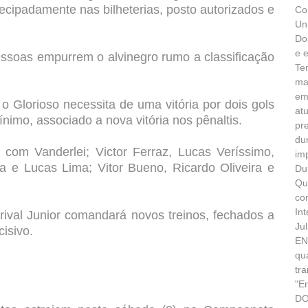
tecipadamente nas bilheterias, posto autorizados e
Co
Un
Do
e 
essoas empurrem o alvinegro rumo a classificação
Te
ma
em
 o Glorioso necessita de uma vitória por dois gols
at
ínimo, associado a nova vitória nos pênaltis.
pr
du
com Vanderlei; Victor Ferraz, Lucas Veríssimo,
im
 e Lucas Lima; Vitor Bueno, Ricardo Oliveira e
Du
Qu
co
In
rival Junior comandará novos treinos, fechados a
Ju
isivo.
EN
qu
tr
"E
DO