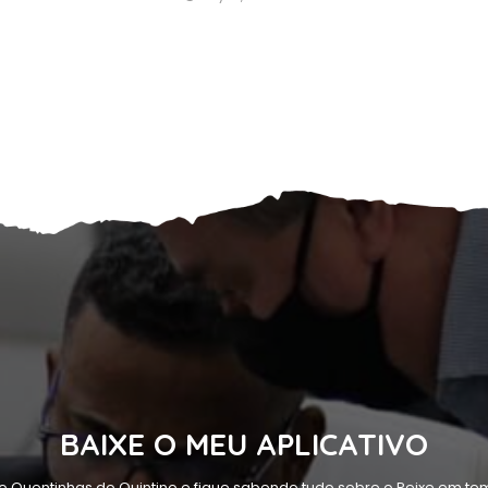
BAIXE O MEU APLICATIVO
o Quentinhas do Quintino e fique sabendo tudo sobre o Peixe em tem