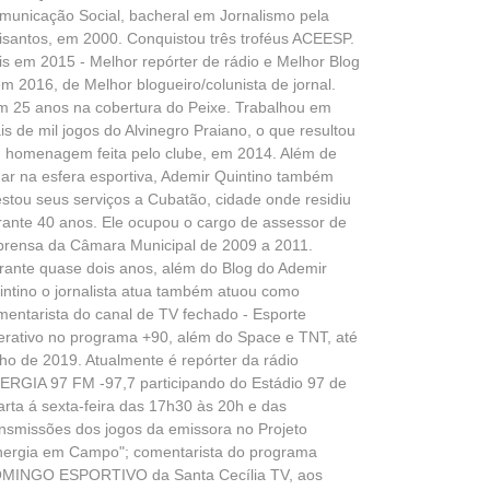
municação Social, bacheral em Jornalismo pela
isantos, em 2000. Conquistou três troféus ACEESP.
is em 2015 - Melhor repórter de rádio e Melhor Blog
em 2016, de Melhor blogueiro/colunista de jornal.
m 25 anos na cobertura do Peixe. Trabalhou em
is de mil jogos do Alvinegro Praiano, o que resultou
 homenagem feita pelo clube, em 2014. Além de
uar na esfera esportiva, Ademir Quintino também
estou seus serviços a Cubatão, cidade onde residiu
rante 40 anos. Ele ocupou o cargo de assessor de
prensa da Câmara Municipal de 2009 a 2011.
rante quase dois anos, além do Blog do Ademir
intino o jornalista atua também atuou como
mentarista do canal de TV fechado - Esporte
terativo no programa +90, além do Space e TNT, até
lho de 2019. Atualmente é repórter da rádio
ERGIA 97 FM -97,7 participando do Estádio 97 de
arta á sexta-feira das 17h30 às 20h e das
ansmissões dos jogos da emissora no Projeto
nergia em Campo"; comentarista do programa
MINGO ESPORTIVO da Santa Cecília TV, aos