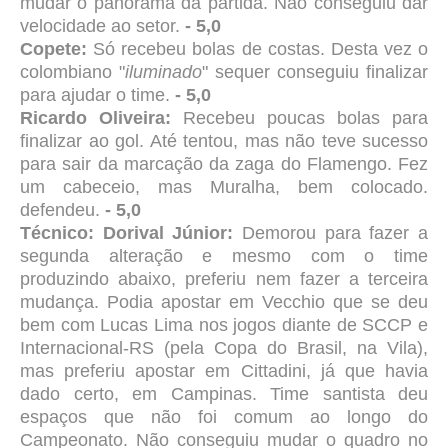
mudar o panorama da partida. Não conseguiu dar
velocidade ao setor.
- 5,0
Copete:
Só recebeu bolas de costas. Desta vez o
colombiano "
iluminado
" sequer conseguiu finalizar
para ajudar o time.
- 5,0
Ricardo Oliveira:
Recebeu poucas bolas para
finalizar ao gol. Até tentou, mas não teve sucesso
para sair da marcação da zaga do Flamengo. Fez
um cabeceio, mas Muralha, bem colocado.
defendeu.
- 5,0
Técnico: Dorival Júnior:
Demorou para fazer a
segunda alteração e mesmo com o time
produzindo abaixo, preferiu nem fazer a terceira
mudança. Podia apostar em Vecchio que se deu
bem com Lucas Lima nos jogos diante de SCCP e
Internacional-RS (pela Copa do Brasil, na Vila),
mas preferiu apostar em Cittadini, já que havia
dado certo, em Campinas. Time santista deu
espaços que não foi comum ao longo do
Campeonato. Não conseguiu mudar o quadro no