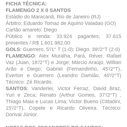
FICHA TÉCNICA:
FLAMENGO 2 X 0 SANTOS
Estádio do Maracanã, Rio de Janeiro (RJ)
Árbitro: Eduardo Tomaz de Aquino Valadao (GO)
Cartão amarelo: Diego
Público e renda: 33.924 pagantes; 37.615
presentes / R$ 1.601.982,00
GOLS
: Guerrero, 5'/1° T (1-0); Diego, 39'/2°T (2-0)
FLAMENGO
: Alex Muralha, Pará, Réver, Rafael
Vaz (Juan, 18'/2°T) e Jorge; Márcio Araújo, Willian
Arão e Diego; Gabriel (Fernandinho, 45'/2°T),
Everton e Guerrero (Leandro Damião, 40'/2°T)
Técnico: Zé Ricardo.
SANTOS
: Vanderlei, Victor Ferraz, David Braz,
Yuri e Zeca; Renato (Arthur Gomes, 37'/2°T) ,
Thiago Maia e Lucas Lima; Victor Bueno (Cittadini,
15'/2°T), Copete e Ricardo Oliveira. Técnico:
Dorival Júnior.