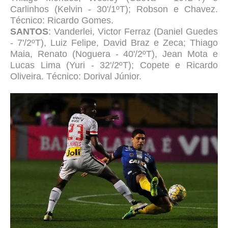
Carlinhos (Kelvin - 30'/1ºT); Robson e Chavez.
Técnico: Ricardo Gomes.
SANTOS
: Vanderlei, Victor Ferraz (Daniel Guedes
- 7'/2ºT), Luiz Felipe, David Braz e Zeca; Thiago
Maia, Renato (Noguera - 40'/2ºT), Jean Mota e
Lucas Lima (Yuri - 32'/2ºT); Copete e Ricardo
Oliveira. Técnico: Dorival Júnior.