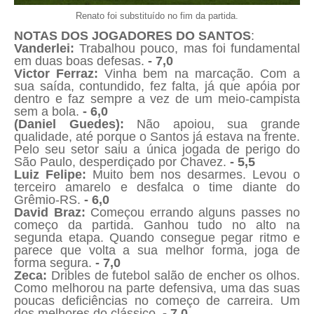
Renato foi substituído no fim da partida.
NOTAS DOS JOGADORES DO SANTOS
:
Vanderlei:
Trabalhou pouco, mas foi fundamental
em duas boas defesas.
- 7,0
Victor Ferraz:
Vinha bem na marcação. Com a
sua saída, contundido, fez falta, já que apóia por
dentro e faz sempre a vez de um meio-campista
sem a bola.
- 6,0
(Daniel Guedes):
Não apoiou, sua grande
qualidade, até porque o Santos já estava na frente.
Pelo seu setor saiu a única jogada de perigo do
São Paulo, desperdiçado por Chavez.
- 5,5
Luiz Felipe:
Muito bem nos desarmes. Levou o
terceiro amarelo e desfalca o time diante do
Grêmio-RS.
- 6,0
David Braz:
Começou errando alguns passes no
começo da partida. Ganhou tudo no alto na
segunda etapa. Quando consegue pegar ritmo e
parece que volta a sua melhor forma, joga de
forma segura.
- 7,0
Zeca:
Dribles de futebol salão de encher os olhos.
Como melhorou na parte defensiva, uma das suas
poucas deficiências no começo de carreira. Um
dos melhores do clássico.
- 7,0