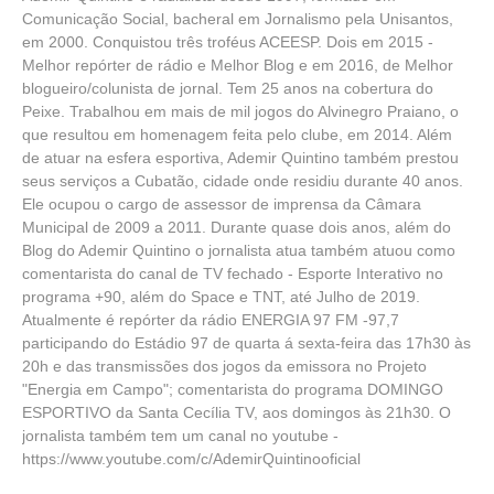
Comunicação Social, bacheral em Jornalismo pela Unisantos,
em 2000. Conquistou três troféus ACEESP. Dois em 2015 -
Melhor repórter de rádio e Melhor Blog e em 2016, de Melhor
blogueiro/colunista de jornal. Tem 25 anos na cobertura do
Peixe. Trabalhou em mais de mil jogos do Alvinegro Praiano, o
que resultou em homenagem feita pelo clube, em 2014. Além
de atuar na esfera esportiva, Ademir Quintino também prestou
seus serviços a Cubatão, cidade onde residiu durante 40 anos.
Ele ocupou o cargo de assessor de imprensa da Câmara
Municipal de 2009 a 2011. Durante quase dois anos, além do
Blog do Ademir Quintino o jornalista atua também atuou como
comentarista do canal de TV fechado - Esporte Interativo no
programa +90, além do Space e TNT, até Julho de 2019.
Atualmente é repórter da rádio ENERGIA 97 FM -97,7
participando do Estádio 97 de quarta á sexta-feira das 17h30 às
20h e das transmissões dos jogos da emissora no Projeto
"Energia em Campo"; comentarista do programa DOMINGO
ESPORTIVO da Santa Cecília TV, aos domingos às 21h30. O
jornalista também tem um canal no youtube -
https://www.youtube.com/c/AdemirQuintinooficial