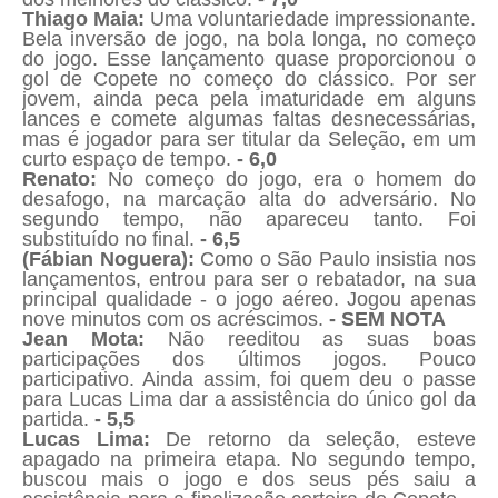
Thiago Maia:
Uma voluntariedade impressionante.
Bela inversão de jogo, na bola longa, no começo
do jogo. Esse lançamento quase proporcionou o
gol de Copete no começo do clássico. Por ser
jovem, ainda peca pela imaturidade em alguns
lances e comete algumas faltas desnecessárias,
mas é jogador para ser titular da Seleção, em um
curto espaço de tempo.
- 6,0
Renato:
No começo do jogo, era o homem do
desafogo, na marcação alta do adversário. No
segundo tempo, não apareceu tanto. Foi
substituído no final.
- 6,5
(Fábian Noguera):
Como o São Paulo insistia nos
lançamentos, entrou para ser o rebatador, na sua
principal qualidade - o jogo aéreo. Jogou apenas
nove minutos com os acréscimos.
- SEM NOTA
Jean Mota:
Não reeditou as suas boas
participações dos últimos jogos. Pouco
participativo. Ainda assim, foi quem deu o passe
para Lucas Lima dar a assistência do único gol da
partida.
- 5,5
Lucas Lima:
De retorno da seleção, esteve
apagado na primeira etapa. No segundo tempo,
buscou mais o jogo e dos seus pés saiu a