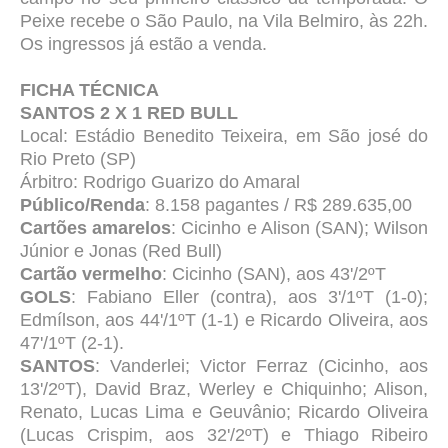
Peixe recebe o São Paulo, na Vila Belmiro, às 22h.
Os ingressos já estão a venda.
FICHA TÉCNICA
SANTOS 2 X 1 RED BULL
Local: Estádio Benedito Teixeira, em São josé do
Rio Preto (SP)
Árbitro: Rodrigo Guarizo do Amaral
Público/Renda
: 8.158 pagantes / R$ 289.635,00
Cartões amarelos
: Cicinho e Alison (SAN); Wilson
Júnior e Jonas (Red Bull)
Cartão vermelho
: Cicinho (SAN), aos 43'/2ºT
GOLS
: Fabiano Eller (contra), aos 3'/1ºT (1-0);
Edmílson, aos 44'/1ºT (1-1) e Ricardo Oliveira, aos
47'/1ºT (2-1).
SANTOS
: Vanderlei; Victor Ferraz (Cicinho, aos
13'/2ºT), David Braz, Werley e Chiquinho; Alison,
Renato, Lucas Lima e Geuvânio; Ricardo Oliveira
(Lucas Crispim, aos 32'/2ºT) e Thiago Ribeiro