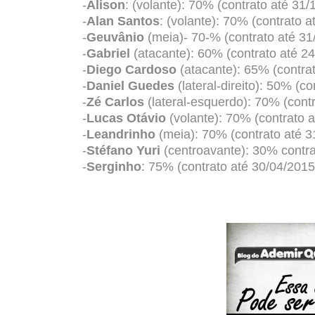
-
Alison
: (volante): 70% (
contrato até 31/
-
Alan Santos
: (volante): 70% (
contrato a
-
Geuvânio
(meia)- 70-% (
contrato até 31
-
Gabriel
(atacante): 60% (
contrato até 2
-
Diego Cardoso
(atacante): 65% (
contra
-
Daniel Guedes
(lateral-direito): 50% (
co
-
Zé Carlos
(lateral-esquerdo): 70% (
cont
-
Lucas Otávio
(volante): 70% (
contrato 
-
Leandrinho
(meia): 70% (
contrato até 
-
Stéfano Yuri
(centroavante): 30%
contr
-
Serginho
: 75% (
contrato até 30/04/2015