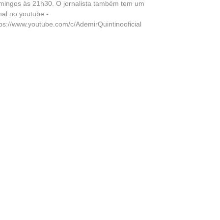
mingos às 21h30. O jornalista também tem um
nal no youtube -
tps://www.youtube.com/c/AdemirQuintinooficial