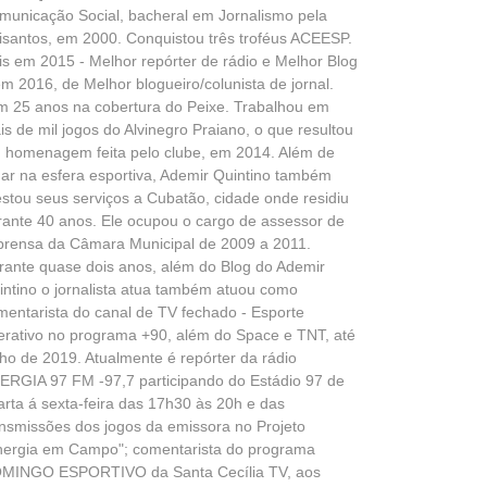
municação Social, bacheral em Jornalismo pela
isantos, em 2000. Conquistou três troféus ACEESP.
is em 2015 - Melhor repórter de rádio e Melhor Blog
em 2016, de Melhor blogueiro/colunista de jornal.
m 25 anos na cobertura do Peixe. Trabalhou em
is de mil jogos do Alvinegro Praiano, o que resultou
 homenagem feita pelo clube, em 2014. Além de
uar na esfera esportiva, Ademir Quintino também
estou seus serviços a Cubatão, cidade onde residiu
rante 40 anos. Ele ocupou o cargo de assessor de
prensa da Câmara Municipal de 2009 a 2011.
rante quase dois anos, além do Blog do Ademir
intino o jornalista atua também atuou como
mentarista do canal de TV fechado - Esporte
terativo no programa +90, além do Space e TNT, até
lho de 2019. Atualmente é repórter da rádio
ERGIA 97 FM -97,7 participando do Estádio 97 de
arta á sexta-feira das 17h30 às 20h e das
ansmissões dos jogos da emissora no Projeto
nergia em Campo"; comentarista do programa
MINGO ESPORTIVO da Santa Cecília TV, aos