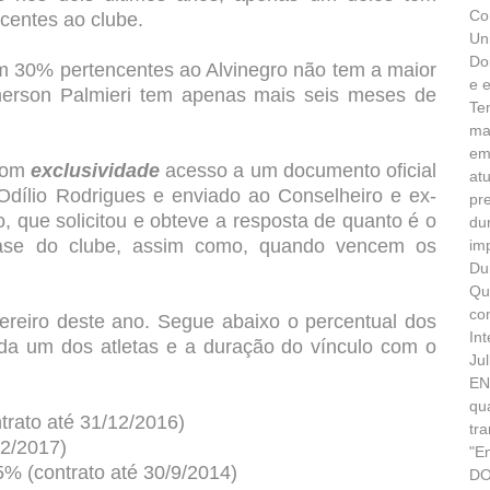
Co
ncentes ao clube.
Un
Do
m 30% pertencentes ao Alvinegro não tem a maior
e 
merson Palmieri tem apenas mais seis meses de
Te
ma
em
com
exclusividade
acesso a um documento oficial
at
 Odílio Rodrigues e enviado ao Conselheiro e ex-
pr
, que solicitou e obteve a resposta de quanto é o
du
 base do clube, assim como, quando vencem os
im
Du
Qu
co
ereiro deste ano.
Segue abaixo o percentual dos
In
da um dos atletas e a duração do vínculo com o
Ju
EN
qu
trato até 31/12/2016)
tr
12/2017)
"E
5% (
contrato até 30/9/2014)
DO