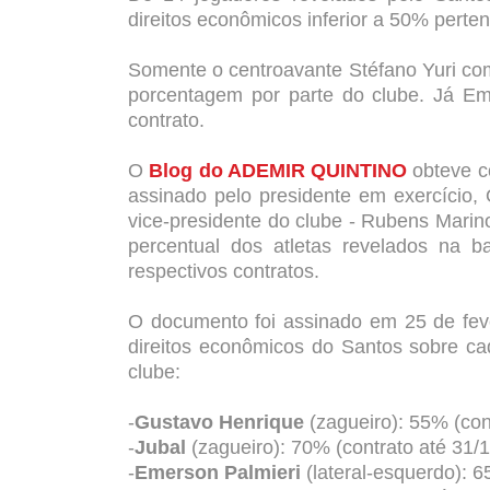
direitos econômicos inferior a 50% perte
Somente o centroavante Stéfano Yuri co
porcentagem por parte do clube. Já E
contrato.
O
Blog do ADEMIR QUINTINO
obteve 
assinado pelo presidente em exercício,
vice-presidente do clube - Rubens Marino
percentual dos atletas revelados na
respectivos contratos.
O documento foi assinado em 25 de fev
direitos econômicos do Santos sobre ca
clube:
-
Gustavo Henrique
(zagueiro): 55% (con
-
Jubal
(zagueiro): 70% (
contrato até 31/
-
Emerson Palmieri
(lateral-esquerdo): 6