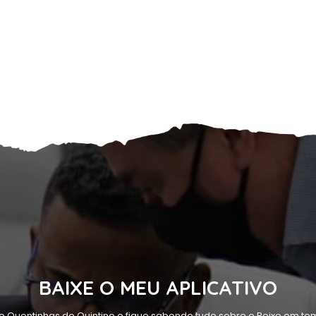
BAIXE O MEU APLICATIVO
o Quentinhas do Quintino e fique sabendo tudo sobre o Peixe em tem