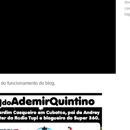
do
ca
ht
 do funcionamento do blog.