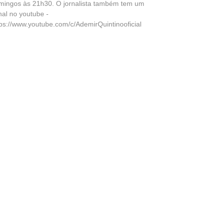
mingos às 21h30. O jornalista também tem um
nal no youtube -
tps://www.youtube.com/c/AdemirQuintinooficial