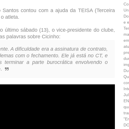
Co
o Santos contou com a ajuda da TEISA (Terceira
Un
Do
o atleta.
e 
Te
 último sábado (13), o vice-presidente do clube,
ma
mas palavras sobre Cicinho:
em
at
te. A dificuldade era a assinatura de contrato,
pr
lemas com o fechamento. Ele já está no CT, e
du
terminar a parte burocrática envolvendo o
im
.
Du
Qu
co
In
Ju
EN
qu
tr
"E
DO