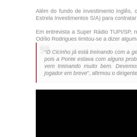
Além do fundo de investimento inglês, 
Estrela Investimentos S/A) para contratar 
Em entrevista a Super Rádio TUPI/SP, no
Odílio Rodrigues limitou-se a dizer algu
“
O Cicinho já está treinando com a gen
pois a Ponte estava com alguns prob
vem treinando muito bem. Devemos 
jogador em breve
”, afirmou o dirigente