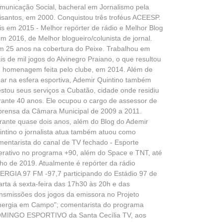
municação Social, bacheral em Jornalismo pela
isantos, em 2000. Conquistou três troféus ACEESP.
is em 2015 - Melhor repórter de rádio e Melhor Blog
em 2016, de Melhor blogueiro/colunista de jornal.
m 25 anos na cobertura do Peixe. Trabalhou em
is de mil jogos do Alvinegro Praiano, o que resultou
 homenagem feita pelo clube, em 2014. Além de
uar na esfera esportiva, Ademir Quintino também
estou seus serviços a Cubatão, cidade onde residiu
rante 40 anos. Ele ocupou o cargo de assessor de
prensa da Câmara Municipal de 2009 a 2011.
rante quase dois anos, além do Blog do Ademir
intino o jornalista atua também atuou como
mentarista do canal de TV fechado - Esporte
terativo no programa +90, além do Space e TNT, até
lho de 2019. Atualmente é repórter da rádio
ERGIA 97 FM -97,7 participando do Estádio 97 de
arta á sexta-feira das 17h30 às 20h e das
ansmissões dos jogos da emissora no Projeto
nergia em Campo"; comentarista do programa
MINGO ESPORTIVO da Santa Cecília TV, aos