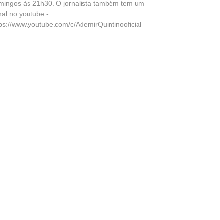
mingos às 21h30. O jornalista também tem um
nal no youtube -
tps://www.youtube.com/c/AdemirQuintinooficial