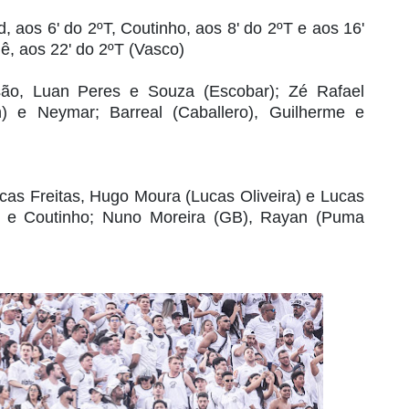
d, aos 6' do 2ºT, Coutinho, aos 8' do 2ºT e aos 16'
hê, aos 22' do 2ºT (Vasco)
são, Luan Peres e Souza (Escobar); Zé Rafael
n) e Neymar; Barreal (Caballero), Guilherme e
cas Freitas, Hugo Moura (Lucas Oliveira) e Lucas
s) e Coutinho; Nuno Moreira (GB), Rayan (Puma