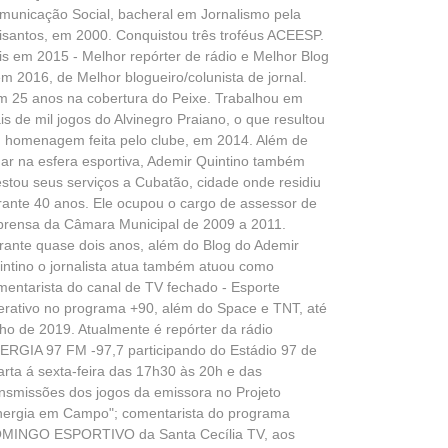
municação Social, bacheral em Jornalismo pela
isantos, em 2000. Conquistou três troféus ACEESP.
is em 2015 - Melhor repórter de rádio e Melhor Blog
em 2016, de Melhor blogueiro/colunista de jornal.
m 25 anos na cobertura do Peixe. Trabalhou em
is de mil jogos do Alvinegro Praiano, o que resultou
 homenagem feita pelo clube, em 2014. Além de
uar na esfera esportiva, Ademir Quintino também
estou seus serviços a Cubatão, cidade onde residiu
rante 40 anos. Ele ocupou o cargo de assessor de
prensa da Câmara Municipal de 2009 a 2011.
rante quase dois anos, além do Blog do Ademir
intino o jornalista atua também atuou como
mentarista do canal de TV fechado - Esporte
terativo no programa +90, além do Space e TNT, até
lho de 2019. Atualmente é repórter da rádio
ERGIA 97 FM -97,7 participando do Estádio 97 de
arta á sexta-feira das 17h30 às 20h e das
ansmissões dos jogos da emissora no Projeto
nergia em Campo"; comentarista do programa
MINGO ESPORTIVO da Santa Cecília TV, aos