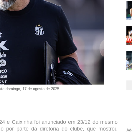
ste domingo, 17 de agosto de 2025
024 e Caixinha foi anunciado em 23/12 do mesmo
umo por parte da diretoria do clube, que mostrou
Ad