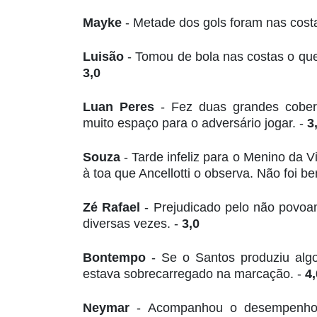
Mayke
- Metade dos gols foram nas cost
Luisão
- Tomou de bola nas costas o que
3,0
Luan Peres
- Fez duas grandes cobe
muito espaço para o adversário jogar. -
3
Souza
- Tarde infeliz para o Menino da V
à toa que Ancellotti o observa. Não foi 
Zé Rafael
- Prejudicado pelo não pov
diversas vezes. -
3,0
Bontempo
- Se o Santos produziu alg
estava sobrecarregado na marcação. -
4,
Neymar
- Acompanhou o desempenho 