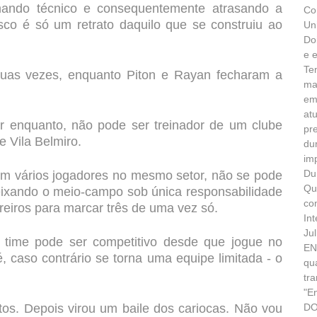
mando técnico e consequentemente atrasando a
Co
co é só um retrato daquilo que se construiu ao
Un
Do
e 
Te
uas vezes, enquanto Piton e Rayan fecharam a
ma
em
at
or enquanto, não pode ser treinador de um clube
pr
e Vila Belmiro.
du
im
Du
m vários jogadores no mesmo setor, não se pode
Qu
deixando o meio-campo sob única responsabilidade
co
eiros para marcar três de uma vez só.
In
Ju
 o time pode ser competitivo desde que jogue no
EN
 caso contrário se torna uma equipe limitada - o
qu
tr
"E
tos. Depois virou um baile dos cariocas. Não vou
DO