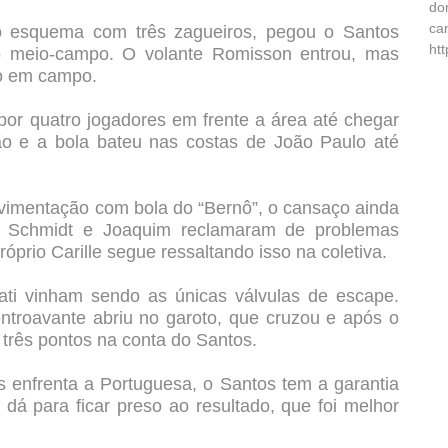
do
ca
 esquema com três zagueiros, pegou o Santos
ht
o meio-campo. O volante Romisson entrou, mas
do em campo.
por quatro jogadores em frente a área até chegar
ão e a bola bateu nas costas de João Paulo até
vimentação com bola do “Bernô”, o cansaço ainda
o Schmidt e Joaquim reclamaram de problemas
róprio Carille segue ressaltando isso na coletiva.
ati vinham sendo as únicas válvulas de escape.
entroavante abriu no garoto, que cruzou e após o
 três pontos na conta do Santos.
as enfrenta a Portuguesa, o Santos tem a garantia
 dá para ficar preso ao resultado, que foi melhor