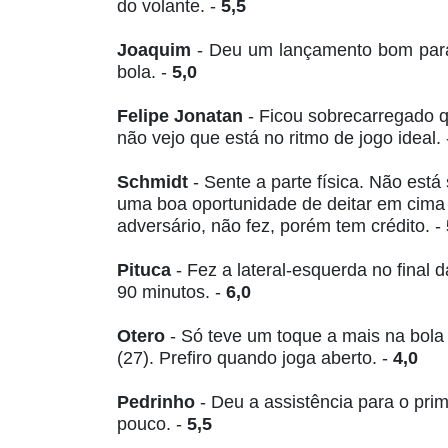
do volante. -
5,5
Joaquim
- Deu um lançamento bom para
bola. -
5,0
Felipe Jonatan
- Ficou sobrecarregado q
não vejo que está no ritmo de jogo ideal.
Schmidt
- Sente a parte física. Não est
uma boa oportunidade de deitar em cima
adversário, não fez, porém tem crédito. -
Pituca
- Fez a lateral-esquerda no final 
90 minutos. -
6,0
Otero
- Só teve um toque a mais na bol
(27). Prefiro quando joga aberto. -
4,0
Pedrinho
- Deu a assistência para o pri
pouco. -
5,5