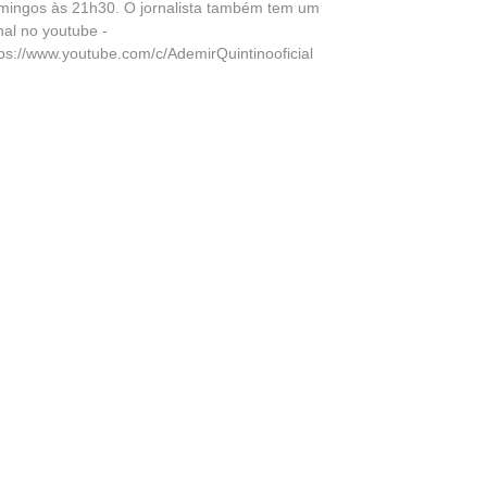
mingos às 21h30. O jornalista também tem um
nal no youtube -
tps://www.youtube.com/c/AdemirQuintinooficial