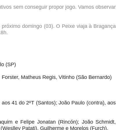
utivos sem conseguir propor jogo. Vamos observar
o próximo domingo (03). O Peixe viaja à Bragança
18h.
lo (SP)
 Forster, Matheus Regis, Vitinho (São Bernardo)
, aos 41 do 2ºT (Santos); João Paulo (contra), aos
aquim e Felipe Jonatan (Rincón); João Schmidt,
 (Weslley Patati), Guilherme e Morelos (Furch).