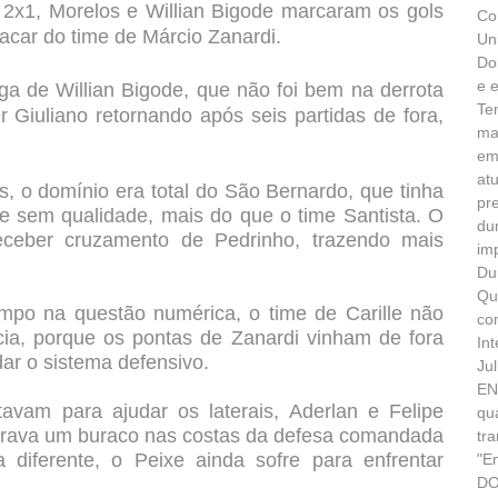
e 2x1, Morelos e Willian Bigode marcaram os gols
Co
lacar do time de Márcio Zanardi.
Un
Do
e 
aga de Willian Bigode, que não foi bem na derrota
Te
er Giuliano retornando após seis partidas
de fora,
ma
em
at
s, o domínio era total do São Bernardo, que tinha
pr
ue sem qualidade, mais do que o time Santista. O
du
eceber cruzamento de Pedrinho, trazendo mais
im
Du
Qu
mpo na questão numérica, o time de Carille não
co
cia, porque os pontas de Zanardi vinham de fora
In
dar o sistema defensivo.
Ju
EN
vam para ajudar os laterais, Aderlan e Felipe
qu
brava um buraco nas costas da defesa comandada
tr
iferente, o Peixe ainda sofre para enfrentar
"E
DO