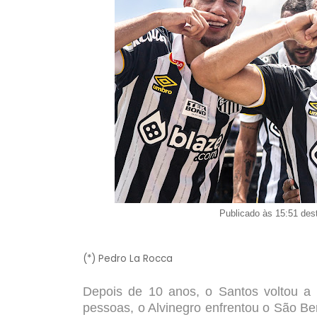
Publicado às 15:51 des
(*) Pedro La Rocca
Depois de 10 anos, o Santos voltou a
pessoas, o Alvinegro enfrentou o São Be