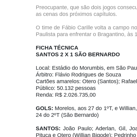
Preocupante, que são dois jogos consec
as cenas dos próximos capítulos.
O time de Fábio Carille volta a campo n
Paulista para enfrentar o Bragantino, às 
FICHA TÉCNICA
SANTOS 2 X 1 SÃO BERNARDO
Local:
Estádio do Morumbis, em São Pau
Árbitro:
Flávio Rodrigues de Souza
Cartões amarelos:
Otero (Santos); Rafael
Público:
50.132 pessoas
Renda:
R$ 2.026.735,00
GOLS:
Morelos, aos 27 do 1ºT, e Willian
24 do 2ºT (São Bernardo)
SANTOS:
João Paulo; Aderlan, Gil, Jo
Pituca e Otero (Willian Bigode); Pedrinho