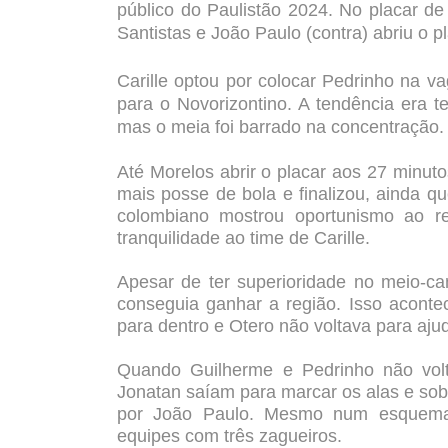
público do Paulistão 2024. No placar d
Santistas e João Paulo (contra) abriu o p
Carille optou por colocar Pedrinho na v
para o Novorizontino. A tendência era t
mas o meia foi barrado na concentração.
Até Morelos abrir o placar aos 27 minuto
mais posse de bola e finalizou, ainda q
colombiano mostrou oportunismo ao r
tranquilidade ao time de Carille.
Apesar de ter superioridade no meio-ca
conseguia ganhar a região. Isso aconte
para dentro e Otero não voltava para aju
Quando Guilherme e Pedrinho não volta
Jonatan saíam para marcar os alas e so
por João Paulo. Mesmo num esquema d
equipes com três zagueiros.