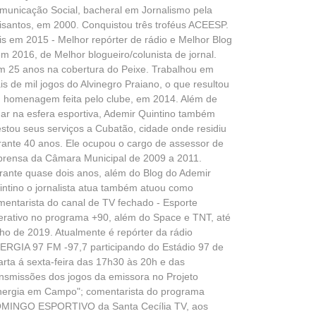
municação Social, bacheral em Jornalismo pela
isantos, em 2000. Conquistou três troféus ACEESP.
is em 2015 - Melhor repórter de rádio e Melhor Blog
em 2016, de Melhor blogueiro/colunista de jornal.
m 25 anos na cobertura do Peixe. Trabalhou em
is de mil jogos do Alvinegro Praiano, o que resultou
 homenagem feita pelo clube, em 2014. Além de
uar na esfera esportiva, Ademir Quintino também
estou seus serviços a Cubatão, cidade onde residiu
rante 40 anos. Ele ocupou o cargo de assessor de
prensa da Câmara Municipal de 2009 a 2011.
rante quase dois anos, além do Blog do Ademir
intino o jornalista atua também atuou como
mentarista do canal de TV fechado - Esporte
terativo no programa +90, além do Space e TNT, até
lho de 2019. Atualmente é repórter da rádio
ERGIA 97 FM -97,7 participando do Estádio 97 de
arta á sexta-feira das 17h30 às 20h e das
ansmissões dos jogos da emissora no Projeto
nergia em Campo"; comentarista do programa
MINGO ESPORTIVO da Santa Cecília TV, aos