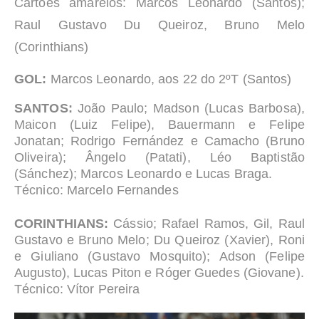
Cartões amarelos:
Marcos Leonardo (Santos);
Raul Gustavo Du Queiroz, Bruno Melo
(Corinthians)
GOL:
Marcos Leonardo, aos 22 do 2ºT (Santos)
SANTOS:
João Paulo; Madson (Lucas Barbosa),
Maicon (Luiz Felipe), Bauermann e Felipe
Jonatan; Rodrigo Fernández e Camacho (Bruno
Oliveira); Ângelo (Patati), Léo Baptistão
(Sánchez); Marcos Leonardo e Lucas Braga.
Técnico:
Marcelo Fernandes
CORINTHIANS:
Cássio; Rafael Ramos, Gil, Raul
Gustavo e Bruno Melo; Du Queiroz (Xavier), Roni
e Giuliano (Gustavo Mosquito); Adson (Felipe
Augusto), Lucas Piton e Róger Guedes (Giovane).
Técnico:
Vítor Pereira