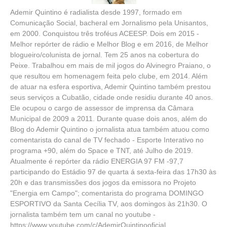
Ademir Quintino é radialista desde 1997, formado em
Comunicação Social, bacheral em Jornalismo pela Unisantos,
em 2000. Conquistou três troféus ACEESP. Dois em 2015 -
Melhor repórter de rádio e Melhor Blog e em 2016, de Melhor
blogueiro/colunista de jornal. Tem 25 anos na cobertura do
Peixe. Trabalhou em mais de mil jogos do Alvinegro Praiano, o
que resultou em homenagem feita pelo clube, em 2014. Além
de atuar na esfera esportiva, Ademir Quintino também prestou
seus serviços a Cubatão, cidade onde residiu durante 40 anos.
Ele ocupou o cargo de assessor de imprensa da Câmara
Municipal de 2009 a 2011. Durante quase dois anos, além do
Blog do Ademir Quintino o jornalista atua também atuou como
comentarista do canal de TV fechado - Esporte Interativo no
programa +90, além do Space e TNT, até Julho de 2019.
Atualmente é repórter da rádio ENERGIA 97 FM -97,7
participando do Estádio 97 de quarta á sexta-feira das 17h30 às
20h e das transmissões dos jogos da emissora no Projeto
"Energia em Campo"; comentarista do programa DOMINGO
ESPORTIVO da Santa Cecília TV, aos domingos às 21h30. O
jornalista também tem um canal no youtube -
https://www.youtube.com/c/AdemirQuintinooficial