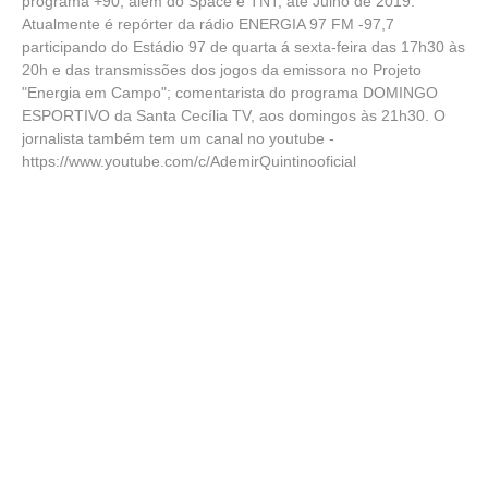
programa +90, além do Space e TNT, até Julho de 2019.
Atualmente é repórter da rádio ENERGIA 97 FM -97,7
participando do Estádio 97 de quarta á sexta-feira das 17h30 às
20h e das transmissões dos jogos da emissora no Projeto
"Energia em Campo"; comentarista do programa DOMINGO
ESPORTIVO da Santa Cecília TV, aos domingos às 21h30. O
jornalista também tem um canal no youtube -
https://www.youtube.com/c/AdemirQuintinooficial