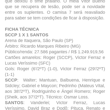
que deixou o time praiano. O meia Vitor Bueno
que se recupera de lesão, pode ser a novidade
entre os suplentes. O camisa 7 será reavaliado
para saber se tem condições de ficar à disposição.
FICHA TÉCNICA
SCCP 1 X 1 SANTOS
Arena de Itaquera, São Paulo (SP)
Árbitro: Ricardo Marques Ribeiro (MG)
Público/renda: 27.586 pagantes / R$ 1.249.919,56
Cartões amarelos: Roger (SCCP), Victor Ferraz e
Lucas Veríssimo (SFC)
Gols: Roger (6'/2ºT) (1-0), Victor Ferraz (29'/2ºT)
(1-1)
SCCP
: Walter; Mantuan, Balbuena, Henrique e
Sidcley; Gabriel e Maycon; Pedrinho (Mateus Vital,
aos 38'/2ºT), Rodriguinho e Ángel Romero; Roger
(Sheik, aos 37'/2ºT). Técnico: Osmar Loss.
SANTOS
: Vanderlei; Victor Ferraz, Lucas
Veríssimo, David Braz e Dodô; Pituca, Renato e