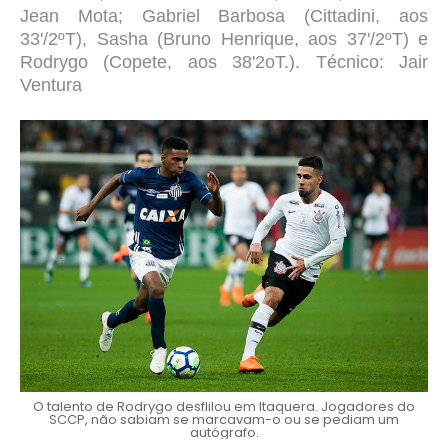
Jean Mota; Gabriel Barbosa (Cittadini, aos
33'/2ºT), Sasha (Bruno Henrique, aos 37'/2ºT) e
Rodrygo (Copete, aos 38'2oT.). Técnico: Jair
Ventura
O talento de Rodrygo desflilou em Itaquera. Jogadores do
SCCP, não sabiam se marcavam-o ou se pediam um
autógrafo.