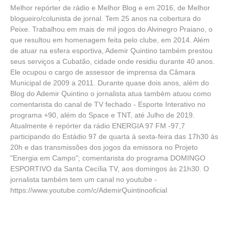
Melhor repórter de rádio e Melhor Blog e em 2016, de Melhor
blogueiro/colunista de jornal. Tem 25 anos na cobertura do
Peixe. Trabalhou em mais de mil jogos do Alvinegro Praiano, o
que resultou em homenagem feita pelo clube, em 2014. Além
de atuar na esfera esportiva, Ademir Quintino também prestou
seus serviços a Cubatão, cidade onde residiu durante 40 anos.
Ele ocupou o cargo de assessor de imprensa da Câmara
Municipal de 2009 a 2011. Durante quase dois anos, além do
Blog do Ademir Quintino o jornalista atua também atuou como
comentarista do canal de TV fechado - Esporte Interativo no
programa +90, além do Space e TNT, até Julho de 2019.
Atualmente é repórter da rádio ENERGIA 97 FM -97,7
participando do Estádio 97 de quarta á sexta-feira das 17h30 às
20h e das transmissões dos jogos da emissora no Projeto
"Energia em Campo"; comentarista do programa DOMINGO
ESPORTIVO da Santa Cecília TV, aos domingos às 21h30. O
jornalista também tem um canal no youtube -
https://www.youtube.com/c/AdemirQuintinooficial