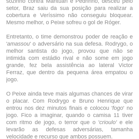
sozinho contra Mantuan e Pedrinho, desceu pelo
setor, Braz saiu da sua posição para realizar a
cobertura e Veríssimo não conseguiu bloquear.
Mesmo melhor, o Peixe sofreu o gol de Róger.
Entretanto, o time demonstrou poder de reação e
'
amassou
' o adversário na sua defesa. Rodrygo, o
melhor santista do jogo, provou que não se
intimida com estádio rival e não some em jogo
grande, fez bela assistência ao lateral Victor
Ferraz, que dentro da pequena área empatou o
jogo.
O Peixe ainda teve mais algumas chances de virar
o placar. Com Rodrygo e Bruno Henrique que
entrou nos dez minutos finais e colocou '
fogo
' no
jogo. Fico a imaginar, quando o camisa 11 tiver
com ritmo de jogo, o terror que o '
crioulo'
e ele
levarão as defesas adversárias, tamanha
velocidade e recurso que ambos possuem.