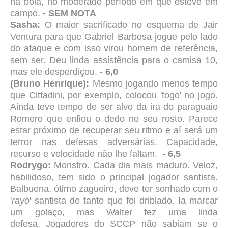
na bola, no moderado período em que esteve em
campo.
- SEM NOTA
Sasha:
O maior sacrificado no esquema de Jair
Ventura para que Gabriel Barbosa jogue pelo lado
do ataque e com isso virou homem de referência,
sem ser. Deu linda assistência para o camisa 10,
mas ele desperdiçou.
- 6,0
(Bruno Henrique):
Mesmo jogando menos tempo
que Cittadini, por exemplo, colocou 'fogo' no jogo.
Ainda teve tempo de ser alvo da ira do paraguaio
Romero que enfiou o dedo no seu rosto. Parece
estar próximo de recuperar seu ritmo e aí será um
terror nas defesas adversárias. Capacidade,
recurso e velocidade não lhe faltam.
- 6,5
Rodrygo:
Monstro. Cada dia mais maduro. Veloz,
habilidoso, tem sido o principal jogador santista.
Balbuena, ótimo zagueiro, deve ter sonhado com o
'
rayo
' santista de tanto que foi driblado. Ia marcar
um golaço, mas Walter fez uma linda
defesa.
Jogadores do SCCP não sabiam se o