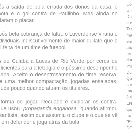
Co
pós a saída de bola errada dos donos da casa, o
Un
ota e o gol contra de Paulinho. Mas ainda no
Do
laram o placar.
e 
Te
ós bela cobrança de falta, o Luverdense viraria o
ma
ividuais indiscutivelmente de maior quilate que o
em
l feita de um time de futebol.
at
pr
du
us de Cuiabá a Lucas de Rio Verde por cerca de
im
ficientes para a letargia e o péssimo desempenho
Du
emana.
Aceito o desentrosamento do time reserva,
Qu
ta de uma melhor compactação, jogadas ensaiadas,
co
 muda pouco quando atuam os titulares.
In
Ju
rma de jogar. Recuado e explorar os contra-
EN
que usou "
propaganda enganosa
" quando afirmou
qu
santista, assim que assumiu o clube e o que se vê
tr
 em defender e joga atrás da bola.
"E
DO