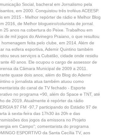
municação Social, bacheral em Jornalismo pela
isantos, em 2000. Conquistou três troféus ACEESP.
is em 2015 - Melhor repórter de rádio e Melhor Blog
em 2016, de Melhor blogueiro/colunista de jornal.
m 25 anos na cobertura do Peixe. Trabalhou em
is de mil jogos do Alvinegro Praiano, o que resultou
 homenagem feita pelo clube, em 2014. Além de
uar na esfera esportiva, Ademir Quintino também
estou seus serviços a Cubatão, cidade onde residiu
rante 40 anos. Ele ocupou o cargo de assessor de
prensa da Câmara Municipal de 2009 a 2011.
rante quase dois anos, além do Blog do Ademir
intino o jornalista atua também atuou como
mentarista do canal de TV fechado - Esporte
terativo no programa +90, além do Space e TNT, até
lho de 2019. Atualmente é repórter da rádio
ERGIA 97 FM -97,7 participando do Estádio 97 de
arta á sexta-feira das 17h30 às 20h e das
ansmissões dos jogos da emissora no Projeto
nergia em Campo"; comentarista do programa
MINGO ESPORTIVO da Santa Cecília TV, aos