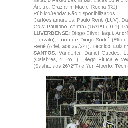
Estádio Passo das Emas, Lucas do Rio 
Árbitro: Grazianni Maciel Rocha (RJ)
Público/renda: Não disponibilizados
Cartões amarelos: Paulo Renê (LUV), D
Gols: Paulinho (contra) (15'/1ºT) (0-1), Pa
LUVERDENSE
: Diogo Silva; Itaqui, And
intervalo), Lorran e Diogo Sodré (Élton
Renê (Ariel, aos 29'/2ºT). Técnico: Luizin
SANTOS
: Vanderlei; Daniel Guedes, L
(Calabres, 1' 2o.T), Diego Pituca e Ve
(Sasha, aos 26'/2ºT) e Yuri Alberto. Técni