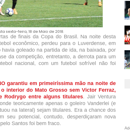
a sexta-feira, 18 de Maio de 2018.
rtas de finais da Copa do Brasil. Na noite desta
futebol econômico, perdeu para o Luverdense, em
havia goleado na partida de ida, na baixada, por
ase da competição, entretanto, a derrota para um
tebol nacional, com um futebol sofrível não foi
 garantiu em primeiríssima mão na noite de
a o interior do Mato Grosso sem Victor Ferraz,
e Rodrygo entre alguns titulares
. Jair Ventura
onde teoricamente apenas o goleiro Vanderlei (e
uou na lateral) sejam titulares. Era a chance dos
m seu potencial, contudo, desperdiçaram nova
 pelo Santos foi bem fraco.
Ad