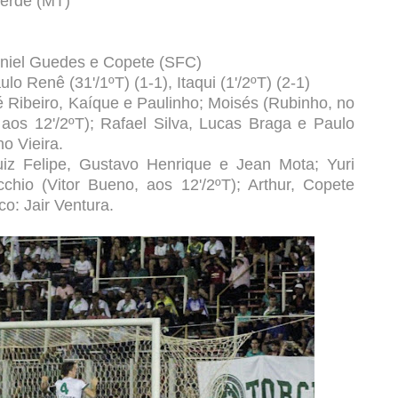
Verde (MT)
aniel Guedes e Copete (SFC)
ulo Renê (31'/1ºT) (1-1), Itaqui (1'/2ºT) (2-1)
ré Ribeiro, Kaíque e Paulinho; Moisés (Rubinho, no
, aos 12'/2ºT); Rafael Silva, Lucas Braga e Paulo
ho Vieira.
uiz Felipe, Gustavo Henrique e Jean Mota; Yuri
cchio (Vitor Bueno, aos 12'/2ºT); Arthur, Copete
co: Jair Ventura.