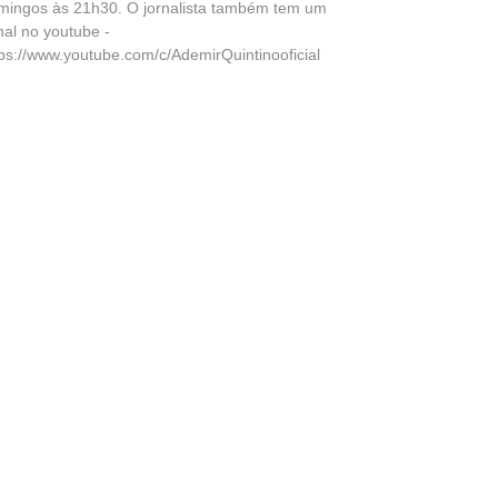
mingos às 21h30. O jornalista também tem um
nal no youtube -
tps://www.youtube.com/c/AdemirQuintinooficial