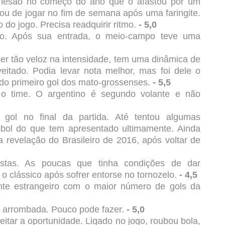
 lesão no começo do ano que o afastou por um
ixou de jogar no fim de semana após uma faringite.
o jogo. Precisa readquirir ritmo.
- 5,0
go. Após sua entrada, o meio-campo teve uma
er tão veloz na intensidade, tem uma dinâmica de
veitado. Podia levar nota melhor, mas foi dele o
do primeiro gol dos mato-grossenses.
- 5,5
 o time. O argentino é segundo volante e não
ol no final da partida. Até tentou algumas
ebol do que tem apresentado ultimamente. Ainda
a revelação do Brasileiro de 2016, após voltar de
stas. As poucas que tinha condições de dar
o clássico após sofrer entorse no tornozelo.
- 4,5
nte estrangeiro com o maior número de gols da
a arrombada. Pouco pode fazer.
- 5,0
itar a oportunidade. Ligado no jogo, roubou bola,