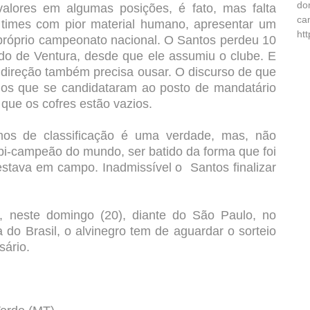
do
alores em algumas posições, é fato, mas falta
ca
 times com pior material humano, apresentar um
ht
o próprio campeonato nacional. O Santos perdeu 10
do de Ventura, desde que ele assumiu o clube. E
 a direção também precisa ousar. O discurso de que
odos que se candidataram ao posto de mandatário
 que os cofres estão vazios.
mos de classificação é uma verdade, mas, não
bi-campeão do mundo, ser batido da forma que foi
tava em campo. Inadmissível o Santos finalizar
o, neste domingo (20), diante do São Paulo, no
 do Brasil, o alvinegro tem de aguardar o sorteio
sário.