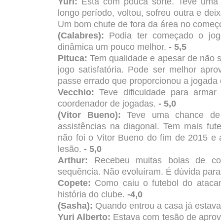
Yuri:
Está com pouca sorte. Teve uma
longo período, voltou, sofreu outra e de
Um bom chute de fora da área no começo d
(Calabres):
Podia ter começado o jo
dinâmica um pouco melhor.
- 5,5
Pituca:
Tem qualidade e apesar de não s
jogo satisfatória. Pode ser melhor apro
passe errado que proporcionou a jogada 
Vecchio:
Teve dificuldade para armar
coordenador de jogadas.
- 5,0
(Vitor Bueno):
Teve uma chance de g
assistências na diagonal. Tem mais fut
não foi o Vitor Bueno do fim de 2015 e 
lesão.
- 5,0
Arthur:
Recebeu muitas bolas de co
sequência. Não evoluíram. É dúvida para 
Copete:
Como caiu o futebol do ataca
história do clube.
-4,0
(Sasha):
Quando entrou a casa já estav
Yuri Alberto:
Estava com tesão de aprove