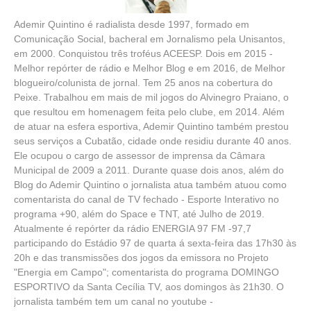
Ademir Quintino é radialista desde 1997, formado em
Comunicação Social, bacheral em Jornalismo pela Unisantos,
em 2000. Conquistou três troféus ACEESP. Dois em 2015 -
Melhor repórter de rádio e Melhor Blog e em 2016, de Melhor
blogueiro/colunista de jornal. Tem 25 anos na cobertura do
Peixe. Trabalhou em mais de mil jogos do Alvinegro Praiano, o
que resultou em homenagem feita pelo clube, em 2014. Além
de atuar na esfera esportiva, Ademir Quintino também prestou
seus serviços a Cubatão, cidade onde residiu durante 40 anos.
Ele ocupou o cargo de assessor de imprensa da Câmara
Municipal de 2009 a 2011. Durante quase dois anos, além do
Blog do Ademir Quintino o jornalista atua também atuou como
comentarista do canal de TV fechado - Esporte Interativo no
programa +90, além do Space e TNT, até Julho de 2019.
Atualmente é repórter da rádio ENERGIA 97 FM -97,7
participando do Estádio 97 de quarta á sexta-feira das 17h30 às
20h e das transmissões dos jogos da emissora no Projeto
"Energia em Campo"; comentarista do programa DOMINGO
ESPORTIVO da Santa Cecília TV, aos domingos às 21h30. O
jornalista também tem um canal no youtube -