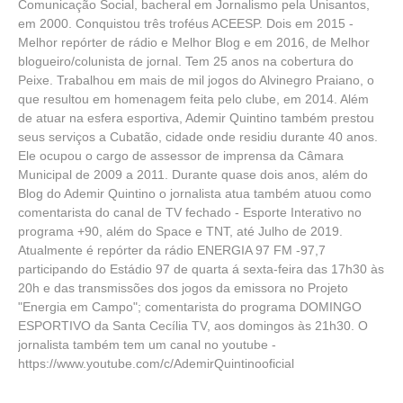
Comunicação Social, bacheral em Jornalismo pela Unisantos,
em 2000. Conquistou três troféus ACEESP. Dois em 2015 -
Melhor repórter de rádio e Melhor Blog e em 2016, de Melhor
blogueiro/colunista de jornal. Tem 25 anos na cobertura do
Peixe. Trabalhou em mais de mil jogos do Alvinegro Praiano, o
que resultou em homenagem feita pelo clube, em 2014. Além
de atuar na esfera esportiva, Ademir Quintino também prestou
seus serviços a Cubatão, cidade onde residiu durante 40 anos.
Ele ocupou o cargo de assessor de imprensa da Câmara
Municipal de 2009 a 2011. Durante quase dois anos, além do
Blog do Ademir Quintino o jornalista atua também atuou como
comentarista do canal de TV fechado - Esporte Interativo no
programa +90, além do Space e TNT, até Julho de 2019.
Atualmente é repórter da rádio ENERGIA 97 FM -97,7
participando do Estádio 97 de quarta á sexta-feira das 17h30 às
20h e das transmissões dos jogos da emissora no Projeto
"Energia em Campo"; comentarista do programa DOMINGO
ESPORTIVO da Santa Cecília TV, aos domingos às 21h30. O
jornalista também tem um canal no youtube -
https://www.youtube.com/c/AdemirQuintinooficial