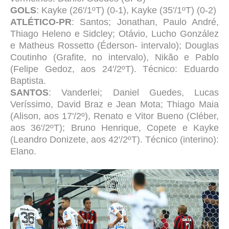
GOLS
: Kayke (26'/1ºT) (0-1), Kayke (35'/1ºT) (0-2)
ATLÉTICO-PR
: Santos; Jonathan, Paulo André,
Thiago Heleno e Sidcley; Otávio, Lucho González
e Matheus Rossetto (Éderson- intervalo); Douglas
Coutinho (Grafite, no intervalo), Nikão e Pablo
(Felipe Gedoz, aos 24'/2ºT). Técnico: Eduardo
Baptista.
SANTOS
: Vanderlei; Daniel Guedes, Lucas
Veríssimo, David Braz e Jean Mota; Thiago Maia
(Alison, aos 17'/2º), Renato e Vitor Bueno (Cléber,
aos 36'/2ºT); Bruno Henrique, Copete e Kayke
(Leandro Donizete, aos 42'/2ºT). Técnico (interino):
Elano.