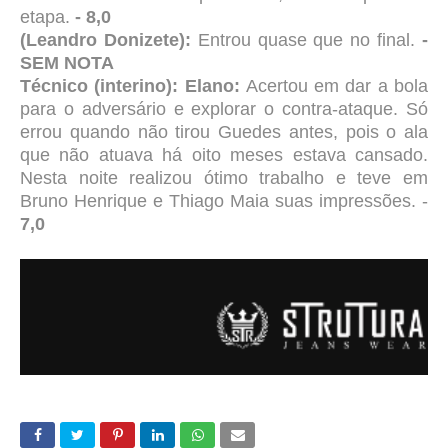
etapa.
- 8,0
(Leandro Donizete):
Entrou quase que no final.
-
SEM NOTA
Técnico (interino): Elano:
Acertou em dar a bola
para o adversário e explorar o contra-ataque. Só
errou quando não tirou Guedes antes, pois o ala
que não atuava há oito meses estava cansado.
Nesta noite realizou ótimo trabalho e teve em
Bruno Henrique e Thiago Maia suas impressões. -
7,0