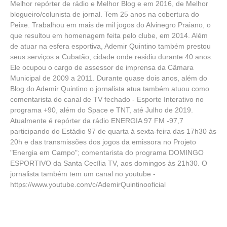
Melhor repórter de rádio e Melhor Blog e em 2016, de Melhor
blogueiro/colunista de jornal. Tem 25 anos na cobertura do
Peixe. Trabalhou em mais de mil jogos do Alvinegro Praiano, o
que resultou em homenagem feita pelo clube, em 2014. Além
de atuar na esfera esportiva, Ademir Quintino também prestou
seus serviços a Cubatão, cidade onde residiu durante 40 anos.
Ele ocupou o cargo de assessor de imprensa da Câmara
Municipal de 2009 a 2011. Durante quase dois anos, além do
Blog do Ademir Quintino o jornalista atua também atuou como
comentarista do canal de TV fechado - Esporte Interativo no
programa +90, além do Space e TNT, até Julho de 2019.
Atualmente é repórter da rádio ENERGIA 97 FM -97,7
participando do Estádio 97 de quarta á sexta-feira das 17h30 às
20h e das transmissões dos jogos da emissora no Projeto
"Energia em Campo"; comentarista do programa DOMINGO
ESPORTIVO da Santa Cecília TV, aos domingos às 21h30. O
jornalista também tem um canal no youtube -
https://www.youtube.com/c/AdemirQuintinooficial