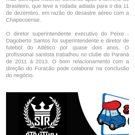
Brasileiro, que teve a rodada adiada para o dia 11
de dezembro, em razão do desastre aéreo com a
Chapecoense.
O diretor superintendente executivo do Peixe -
Dagoberto Santos foi
superintendente e diretor de
futebol do Atlético por quase dois anos. O
profissional santista trabalhou no clube do Paraná
de 2011 à 2013. O bom relacionamento com a
direção do Furacão pode colaborar na conclusão
do negócio.