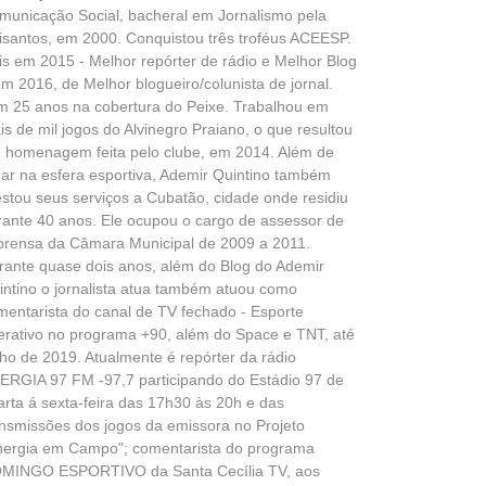
municação Social, bacheral em Jornalismo pela
isantos, em 2000. Conquistou três troféus ACEESP.
is em 2015 - Melhor repórter de rádio e Melhor Blog
em 2016, de Melhor blogueiro/colunista de jornal.
m 25 anos na cobertura do Peixe. Trabalhou em
is de mil jogos do Alvinegro Praiano, o que resultou
 homenagem feita pelo clube, em 2014. Além de
uar na esfera esportiva, Ademir Quintino também
estou seus serviços a Cubatão, cidade onde residiu
rante 40 anos. Ele ocupou o cargo de assessor de
prensa da Câmara Municipal de 2009 a 2011.
rante quase dois anos, além do Blog do Ademir
intino o jornalista atua também atuou como
mentarista do canal de TV fechado - Esporte
terativo no programa +90, além do Space e TNT, até
lho de 2019. Atualmente é repórter da rádio
ERGIA 97 FM -97,7 participando do Estádio 97 de
arta á sexta-feira das 17h30 às 20h e das
ansmissões dos jogos da emissora no Projeto
nergia em Campo"; comentarista do programa
MINGO ESPORTIVO da Santa Cecília TV, aos