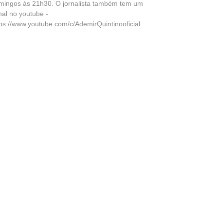
mingos às 21h30. O jornalista também tem um
nal no youtube -
tps://www.youtube.com/c/AdemirQuintinooficial