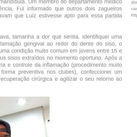
da mandíbula. Um membro do departamento médico
do
ncia. Fui informado que outros dois zagueiros
ca
avam que Luiz estivesse apto para essa partida
ht
lava, tamanha a dor que sentia. Identifiquei uma
flamação gengival ao redor do dente do siso, o
 uma condição muito comum em jovens entre 15 e
us sisos extraídos no momento oportuno. Após a
ária e controle da inflamação (procedimento muito
forma preventiva nos clubes), confeccionei um
recuperação cirúrgica e agilizar o seu retorno ao