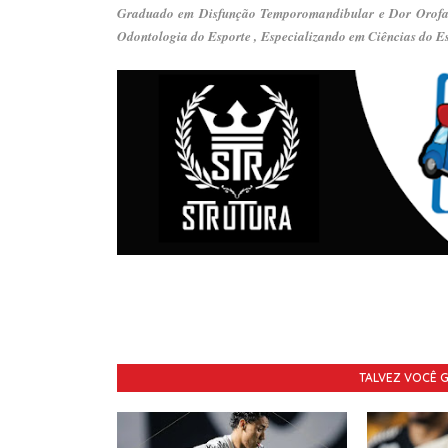
Graduado em Disfunção Temporomandibular e Dor Orofa
Odontologia do Esporte ,
Especializando em Ciências do Es
TALVEZ VOCÊ 