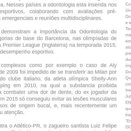
ha. Nesses países a odontologia esta inserida nos
Co
Un
portivos, colaborando com avaliações pré-
Do
 emergenciais e reuniões multidisciplinares.
e 
Te
ra demonstram a importância da Odontologia do
ma
gorias de base do Barcelona, nas olimpíadas de
em
 Premier League (Inglaterra) na temporada 2015,
at
o desempenho esportivo.
pr
du
is complexos como por exemplo o caso de Aly
im
e 2009 foi impedido de se transferir ao Milan por
Du
Qu
 clube italiano, da atleta olímpica Shelly-Ann
co
ping em 2010, na qual a substancia proibida
In
ara combater uma dor de dente, do ex jogador da
Ju
em 2015 só conseguiu evitar as lesões musculares
EN
osos de origem bucal, e, mais recentemente um
qu
u atenção.
tr
"E
a o Atlético-PR, o zagueiro santista Luiz Felipe
DO