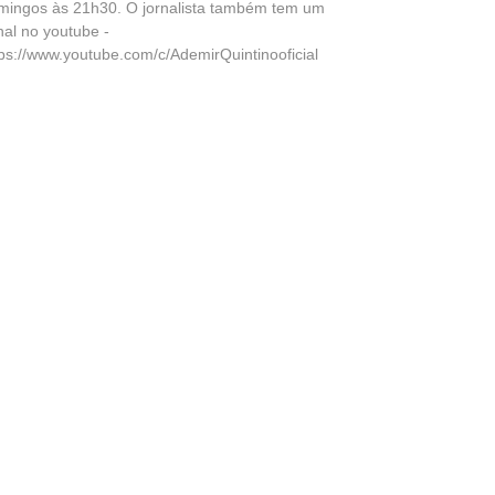
mingos às 21h30. O jornalista também tem um
nal no youtube -
tps://www.youtube.com/c/AdemirQuintinooficial