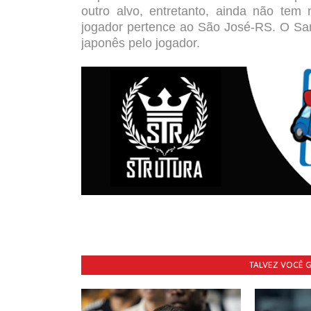
outro alvo, entretanto, ainda não tem
jogador pertence ao São José-RS. O San
japonês pelo jogador.
TALVEZ VOCÊ 