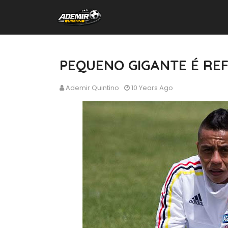
PEQUENO GIGANTE É RE
Ademir Quintino
10 Years Ago