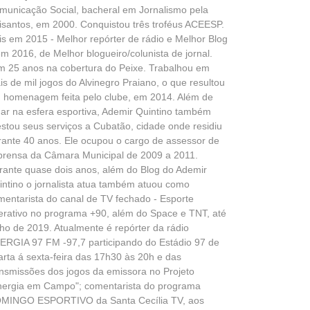
municação Social, bacheral em Jornalismo pela
isantos, em 2000. Conquistou três troféus ACEESP.
is em 2015 - Melhor repórter de rádio e Melhor Blog
em 2016, de Melhor blogueiro/colunista de jornal.
m 25 anos na cobertura do Peixe. Trabalhou em
is de mil jogos do Alvinegro Praiano, o que resultou
 homenagem feita pelo clube, em 2014. Além de
uar na esfera esportiva, Ademir Quintino também
estou seus serviços a Cubatão, cidade onde residiu
rante 40 anos. Ele ocupou o cargo de assessor de
prensa da Câmara Municipal de 2009 a 2011.
rante quase dois anos, além do Blog do Ademir
intino o jornalista atua também atuou como
mentarista do canal de TV fechado - Esporte
terativo no programa +90, além do Space e TNT, até
lho de 2019. Atualmente é repórter da rádio
ERGIA 97 FM -97,7 participando do Estádio 97 de
arta á sexta-feira das 17h30 às 20h e das
ansmissões dos jogos da emissora no Projeto
nergia em Campo"; comentarista do programa
MINGO ESPORTIVO da Santa Cecília TV, aos