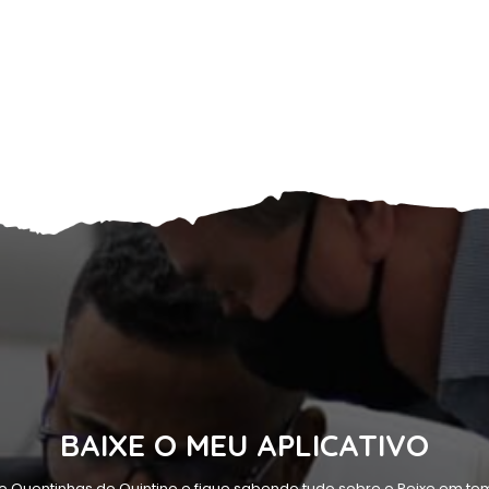
BAIXE O MEU APLICATIVO
o Quentinhas do Quintino e fique sabendo tudo sobre o Peixe em tem