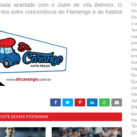
 nada acertado com o clube de Vila Belmiro. O
Co
Un
tos sofre concorrência do Flamengo e do futebol
Do
e 
Te
ma
em
at
pr
du
im
Du
Qu
co
In
Ju
EN
qu
GOSTE DESTAS POSTAGENS
tr
"E
DO