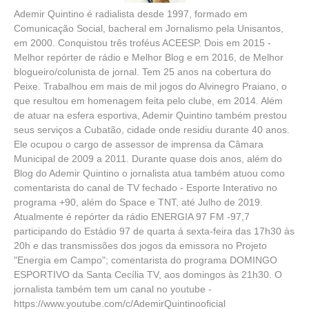
Ademir Quintino é radialista desde 1997, formado em
Comunicação Social, bacheral em Jornalismo pela Unisantos,
em 2000. Conquistou três troféus ACEESP. Dois em 2015 -
Melhor repórter de rádio e Melhor Blog e em 2016, de Melhor
blogueiro/colunista de jornal. Tem 25 anos na cobertura do
Peixe. Trabalhou em mais de mil jogos do Alvinegro Praiano, o
que resultou em homenagem feita pelo clube, em 2014. Além
de atuar na esfera esportiva, Ademir Quintino também prestou
seus serviços a Cubatão, cidade onde residiu durante 40 anos.
Ele ocupou o cargo de assessor de imprensa da Câmara
Municipal de 2009 a 2011. Durante quase dois anos, além do
Blog do Ademir Quintino o jornalista atua também atuou como
comentarista do canal de TV fechado - Esporte Interativo no
programa +90, além do Space e TNT, até Julho de 2019.
Atualmente é repórter da rádio ENERGIA 97 FM -97,7
participando do Estádio 97 de quarta á sexta-feira das 17h30 às
20h e das transmissões dos jogos da emissora no Projeto
"Energia em Campo"; comentarista do programa DOMINGO
ESPORTIVO da Santa Cecília TV, aos domingos às 21h30. O
jornalista também tem um canal no youtube -
https://www.youtube.com/c/AdemirQuintinooficial