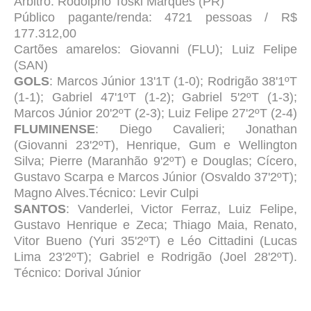
Árbitro: Rodolpho Toski Marques (PR)
Público pagante/renda: 4721 pessoas / R$
177.312,00
Cartões amarelos: Giovanni (FLU); Luiz Felipe
(SAN)
GOLS
: Marcos Júnior 13'1T (1-0); Rodrigão 38'1ºT
(1-1); Gabriel 47'1ºT (1-2); Gabriel 5'2ºT (1-3);
Marcos Júnior 20'2ºT (2-3); Luiz Felipe 27'2ºT (2-4)
FLUMINENSE
: Diego Cavalieri; Jonathan
(Giovanni 23'2ºT), Henrique, Gum e Wellington
Silva; Pierre (Maranhão 9'2ºT) e Douglas; Cícero,
Gustavo Scarpa e Marcos Júnior (Osvaldo 37'2ºT);
Magno Alves.Técnico: Levir Culpi
SANTOS
: Vanderlei, Victor Ferraz, Luiz Felipe,
Gustavo Henrique e Zeca; Thiago Maia, Renato,
Vitor Bueno (Yuri 35'2ºT) e Léo Cittadini (Lucas
Lima 23'2ºT); Gabriel e Rodrigão (Joel 28'2ºT).
Técnico: Dorival Júnior