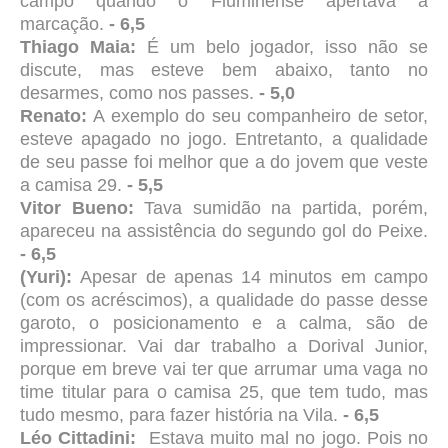
campo quando o Fluminense apertava a
marcação.
- 6,5
Thiago Maia:
É um belo jogador, isso não se
discute, mas esteve bem abaixo, tanto no
desarmes, como nos passes.
- 5,0
Renato:
A exemplo do seu companheiro de setor,
esteve apagado no jogo. Entretanto, a qualidade
de seu passe foi melhor que a do jovem que veste
a camisa 29.
- 5,5
Vitor Bueno:
Tava sumidão na partida, porém,
apareceu na assistência do segundo gol do Peixe.
- 6,5
(Yuri):
Apesar de apenas 14 minutos em campo
(com os acréscimos), a qualidade do passe desse
garoto, o posicionamento e a calma, são de
impressionar. Vai dar trabalho a Dorival Junior,
porque em breve vai ter que arrumar uma vaga no
time titular para o camisa 25, que tem tudo, mas
tudo mesmo, para fazer história na Vila.
- 6,5
Léo Cittadini:
Estava muito mal no jogo. Pois no