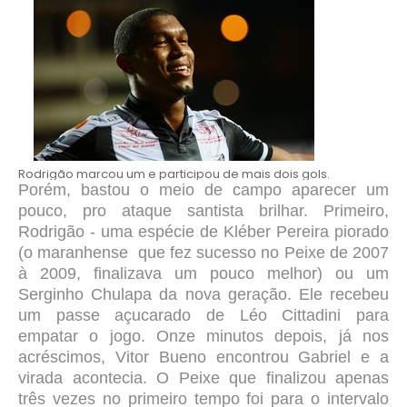
Rodrigão marcou um e participou de mais dois gols.
Porém, bastou o meio de campo aparecer um
pouco, pro ataque santista brilhar. Primeiro,
Rodrigão - uma espécie de Kléber Pereira piorado
(o maranhense que fez sucesso no Peixe de 2007
à 2009, finalizava um pouco melhor) ou um
Serginho Chulapa da nova geração. Ele recebeu
um passe açucarado de Léo Cittadini para
empatar o jogo. Onze minutos depois, já nos
acréscimos, Vitor Bueno encontrou Gabriel e a
virada acontecia. O Peixe que finalizou apenas
três vezes no primeiro tempo foi para o intervalo