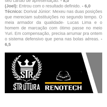
seu cartão de apresentação.
- 8,0
(Joel):
Entrou com o resultado definido.
- 6,0
Técnico:
Dorival Júnior: Mexeu nas duas posições
que mereciam substituições no segundo tempo. O
meia armador da qualidade- Lucas Lima e o
homem de marcação com ótimo passe no meio
Yuri. Em compensação, precisa arrumar pra ontem
o sistema defensivo que pena nas bolas aéreas.
-
6,5