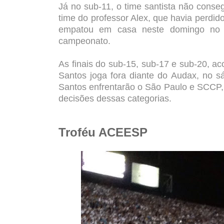
Já no sub-11, o time santista não conse
time do professor Alex, que havia perdid
empatou em casa neste domingo no E
campeonato.
As finais do sub-15, sub-17 e sub-20, 
Santos joga fora diante do Audax, no s
Santos enfrentarão o São Paulo e SCCP,
decisões dessas categorias.
Troféu ACEESP