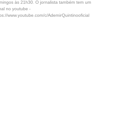
mingos às 21h30. O jornalista também tem um
nal no youtube -
tps://www.youtube.com/c/AdemirQuintinooficial