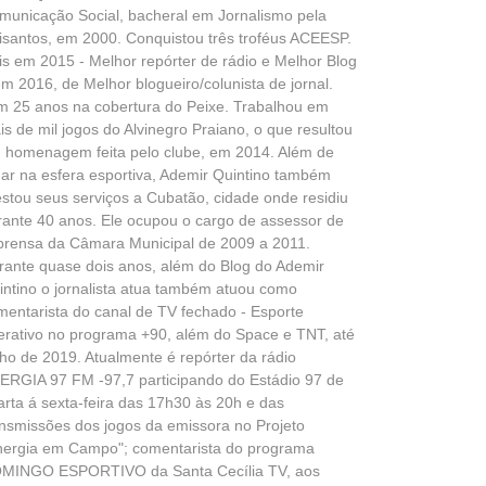
municação Social, bacheral em Jornalismo pela
isantos, em 2000. Conquistou três troféus ACEESP.
is em 2015 - Melhor repórter de rádio e Melhor Blog
em 2016, de Melhor blogueiro/colunista de jornal.
m 25 anos na cobertura do Peixe. Trabalhou em
is de mil jogos do Alvinegro Praiano, o que resultou
 homenagem feita pelo clube, em 2014. Além de
uar na esfera esportiva, Ademir Quintino também
estou seus serviços a Cubatão, cidade onde residiu
rante 40 anos. Ele ocupou o cargo de assessor de
prensa da Câmara Municipal de 2009 a 2011.
rante quase dois anos, além do Blog do Ademir
intino o jornalista atua também atuou como
mentarista do canal de TV fechado - Esporte
terativo no programa +90, além do Space e TNT, até
lho de 2019. Atualmente é repórter da rádio
ERGIA 97 FM -97,7 participando do Estádio 97 de
arta á sexta-feira das 17h30 às 20h e das
ansmissões dos jogos da emissora no Projeto
nergia em Campo"; comentarista do programa
MINGO ESPORTIVO da Santa Cecília TV, aos