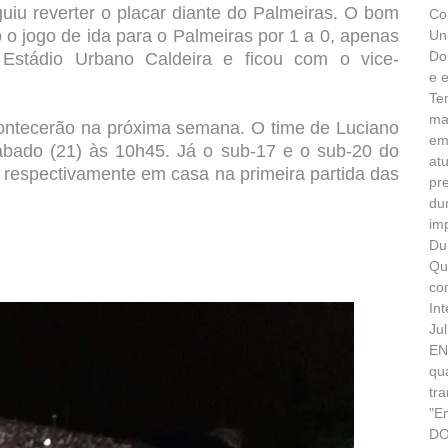
guiu reverter o placar diante do Palmeiras. O bom
Co
o o jogo de ida para o Palmeiras por 1 a 0, apenas
Un
Do
stádio Urbano Caldeira e ficou com o vice-
e 
Te
ma
acontecerão na próxima semana. O time de Luciano
em
ábado (21) às 10h45. Já o sub-17 e o sub-20 do
at
 respectivamente em casa na primeira partida das
pr
du
im
Du
Qu
co
In
Ju
EN
qu
tr
"E
DO