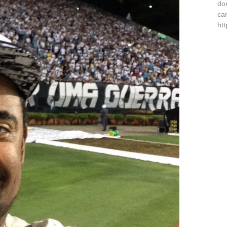
do
ca
ht