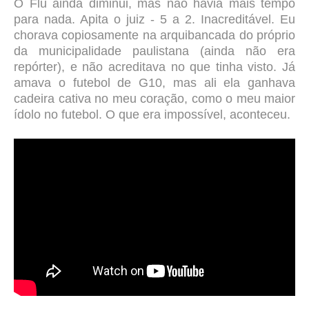
O Flu ainda diminui, mas não havia mais tempo
para nada. Apita o juiz - 5 a 2. Inacreditável. Eu
chorava copiosamente na arquibancada do próprio
da municipalidade paulistana (ainda não era
repórter), e não acreditava no que tinha visto. Já
amava o futebol de G10, mas ali ela ganhava
cadeira cativa no meu coração, como o meu maior
ídolo no futebol. O
que era impossível, aconteceu.