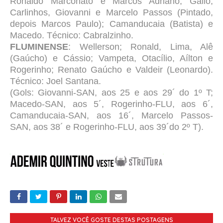
Ronaldo Marconato e Marcos Adriano; Gallo,
Carlinhos, Giovanni e Marcelo Passos (Pintado,
depois Marcos Paulo); Camanducaia (Batista) e
Macedo. Técnico: Cabralzinho.
FLUMINENSE
: Wellerson; Ronald, Lima, Alê
(Gaúcho) e Cássio; Vampeta, Otacílio, Aílton e
Rogerinho; Renato Gaúcho e Valdeir (Leonardo).
Técnico: Joel Santana.
(Gols: Giovanni-SAN, aos 25 e aos 29´ do 1º T;
Macedo-SAN, aos 5´, Rogerinho-FLU, aos 6´,
Camanducaia-SAN, aos 16´, Marcelo Passos-
SAN, aos 38´ e Rogerinho-FLU, aos 39´do 2º T).
TALVEZ VOCÊ GOSTE DESTAS POSTAGENS